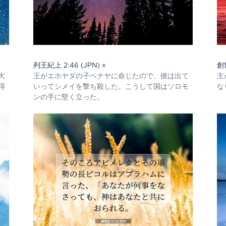
列王紀上 2:46 (JPN) »
創世
大
王がエホヤダの子ベナヤに命じたので、彼は出て
主
得
いってシメイを撃ち殺した。こうして国はソロモ
な
ンの手に堅く立った。