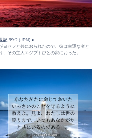
記 39:2 (JPN) »
がヨセフと共におられたので、彼は幸運な者と
り、その主人エジプトびとの家におった。