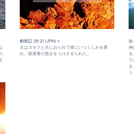
創世記 39:21 (JPN) »
出エ
な
主はヨセフと共におられて彼にいつくしみを垂
神
わ
れ、獄屋番の恵みをうけさせられた。
る
を
で
き
う