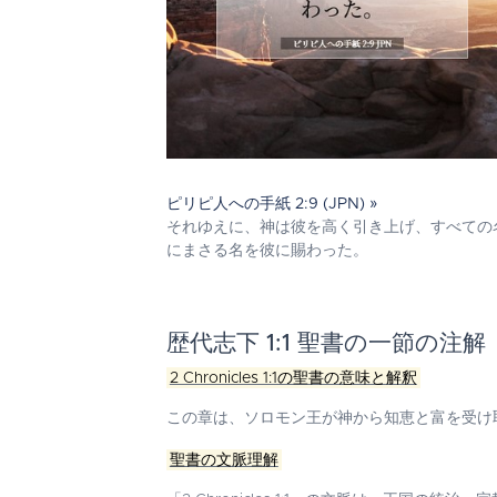
ピリピ人への手紙 2:9 (JPN) »
それゆえに、神は彼を高く引き上げ、すべての
にまさる名を彼に賜わった。
歴代志下 1:1 聖書の一節の注解
2 Chronicles 1:1の聖書の意味と解釈
この章は、ソロモン王が神から知恵と富を受け
聖書の文脈理解