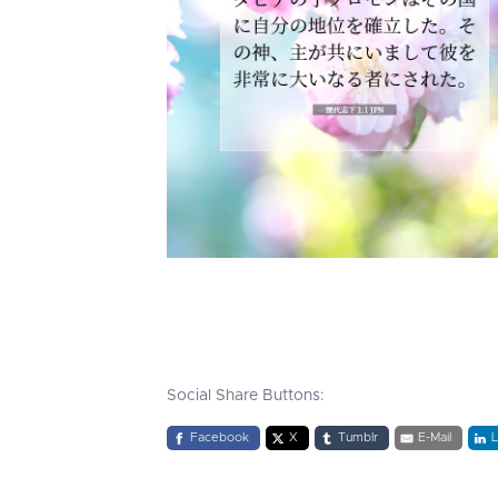
Social Share Buttons:
Facebook
X
Tumblr
E-Mail
L