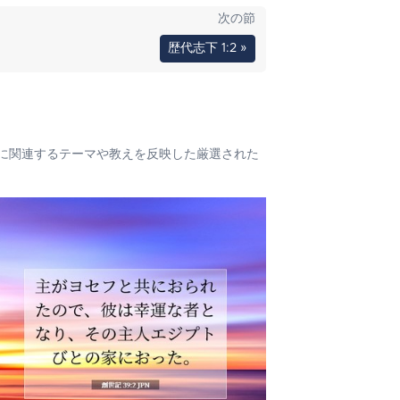
次の節
歴代志下 1:2 »
に関連するテーマや教えを反映した厳選された