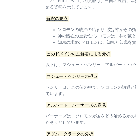
「2 Chronicles 1:1」の文脈は、
める姿勢を示しています。
解釈の要点
ソロモンの統治の始まり
: 彼は神から
神の臨在の重要性
: ソロモンは、神が
知恵の求め
: ソロモンは、知恵と知識
公のドメインの注解者による分析
以下は、マシュー・ヘンリー、アルバート・バ
マシュー・ヘンリーの視点
ヘンリーは、この節の中で、ソロモンの謙遜と
ています。
アルバート・バーナーズの意見
バーナーズは、ソロモンが国をどう治めるかの
たそうとしています。
アダム・クラークの分析