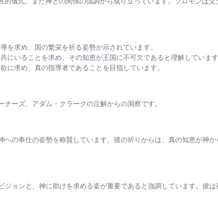
王国の統治、宗教的儀式、また神との関係の強調から成り立っています。ソロモ
の指導を求め、国の繁栄を祈る姿勢が示されています。
彼と共にいることを求め、その知恵が王国に不可欠であると理解していま
を貪欲に求め、真の指導者であることを目指しています。
ーナーズ、アダム・クラークの注解からの洞察です。
神への奉仕の姿勢を称賛しています。彼の祈りからは、真の知恵が神か
ビジョンと、神に助けを求める姿が重要であると強調しています。彼は