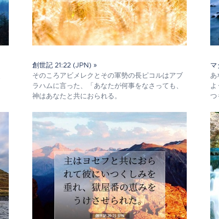
創世記 21:22 (JPN) »
マ
、
そのころアビメレクとその軍勢の長ピコルはアブ
あ
ラハムに言った、「あなたが何事をなさっても、
よ
神はあなたと共におられる。
つ