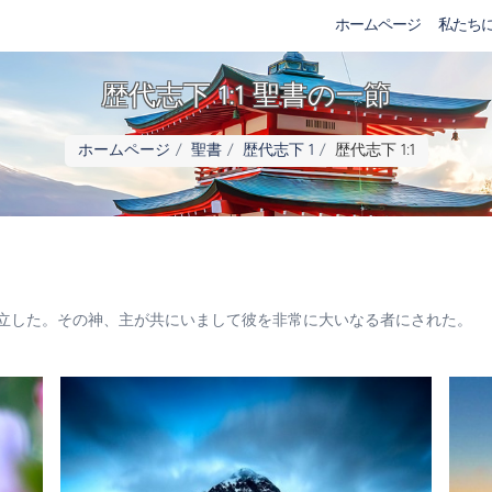
ホームページ
私たち
歴代志下 1:1 聖書の一節
ホームページ
聖書
歴代志下 1
歴代志下 1:1
立した。その神、主が共にいまして彼を非常に大いなる者にされた。