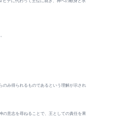
ンは父ダビデに代わって王位に就き、神への献身と求
す。
らのみ得られるものであるという理解が示され
神の意志を尋ねることで、王としての責任を果