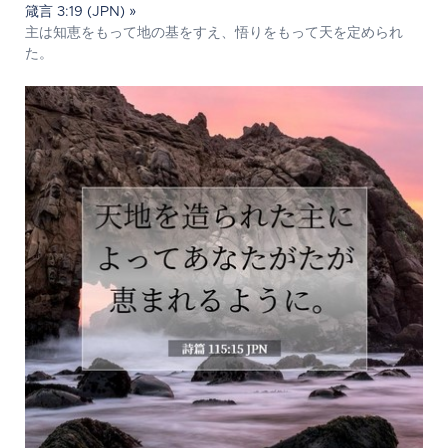
箴言 3:19 (JPN) »
主は知恵をもって地の基をすえ、悟りをもって天を定められ
た。