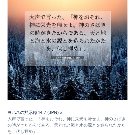
ヨハネの黙示録 14:7 (JPN) »
大声で言った、「神をおそれ、神に栄光を帰せよ。神のさばき
の時がきたからである。天と地と海と水の源とを造られたかた
を、伏し拝め」。