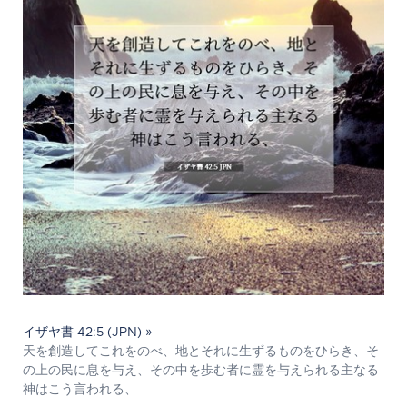
イザヤ書 42:5 (JPN) »
天を創造してこれをのべ、地とそれに生ずるものをひらき、そ
の上の民に息を与え、その中を歩む者に霊を与えられる主なる
神はこう言われる、