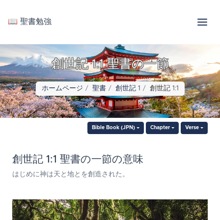
📖 聖書勉強
創世記 1:1 聖書の一節
ホームページ
聖書
創世記 1
創世記 1:1
Bible Book (JPN)
Chapter
Verse
創世記 1:1 聖書の一節の意味
はじめに神は天と地とを創造された。