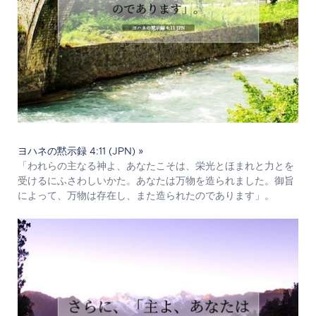
ヨハネの黙示録 4:11 (JPN) »
「われらの主なる神よ、あなたこそは、栄光とほまれと力とを
受けるにふさわしいかた。あなたは万物を造られました。御旨
によって、万物は存在し、また造られたのであります」。