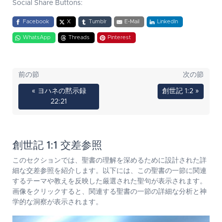
Social Share Buttons:
Facebook
X
Tumblr
E-Mail
LinkedIn
WhatsApp
Threads
Pinterest
前の節
次の節
« ヨハネの黙示録
創世記 1:2 »
22:21
創世記 1:1 交差参照
このセクションでは、聖書の理解を深めるために設計された詳
細な交差参照を紹介します。以下には、この聖書の一節に関連
するテーマや教えを反映した厳選された聖句が表示されます。
画像をクリックすると、関連する聖書の一節の詳細な分析と神
学的な洞察が表示されます。