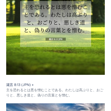
箴言 8:13 (JPN) »
主を恐れるとは悪を憎むことである。わたしは高ぶりと、おご
りと、悪しき道と、偽りの言葉とを憎む。