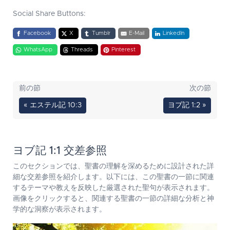
Social Share Buttons:
Facebook
X
Tumblr
E-Mail
LinkedIn
WhatsApp
Threads
Pinterest
前の節
次の節
« エステル記 10:3
ヨブ記 1:2 »
ヨブ記 1:1 交差参照
このセクションでは、聖書の理解を深めるために設計された詳
細な交差参照を紹介します。以下には、この聖書の一節に関連
するテーマや教えを反映した厳選された聖句が表示されます。
画像をクリックすると、関連する聖書の一節の詳細な分析と神
学的な洞察が表示されます。