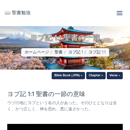
📖 聖書勉強
ヨブ記 1:1 聖書の一節
ホームページ
聖書
ヨブ記 1
ヨブ記 1:1
Bible Book (JPN)
Chapter
Verse
ヨブ記 1:1 聖書の一節の意味
ウヅの地にヨブという名の人があった。そのひととなりは全
く、かつ正しく、神を恐れ、悪に遠ざかった。