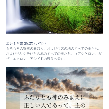
エレミヤ書 25:20 (JPN) »
もろもろの寄留の異邦人、およびウズの地のすべての王たち、
およびペリシテびとの地のすべての王たち、（アシケロン、ガ
ザ、エクロン、アシドドの残りの者）、