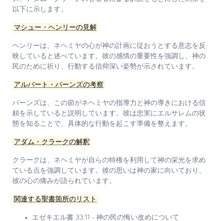
以下に示します。
マシュー・ヘンリーの見解
ヘンリーは、ネヘミヤの心が神の計画に従おうとする意志を反
映していると述べています。彼の感情の重要性を強調し、神の
民のために祈り、行動する信仰深い姿勢が示されています。
アルバート・バーンズの考察
バーンズは、この節がネヘミヤの指導力と神の導きにおける信
頼を示していると説明しています。彼は忠実にエルサレムの状
態を知ることで、具体的な行動を起こす準備を整えます。
アダム・クラークの解釈
クラークは、ネヘミヤが自らの特権を利用して神の栄光を求め
ている点を強調しています。彼の思いは神の家に向いており、
彼の心の痛みが語られています。
関連する聖書箇所のリスト
エゼキエル書 33:11 - 神の民の悔い改めについて