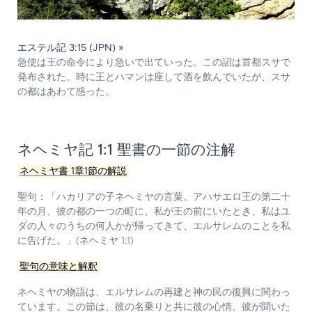
エステル記 3:15 (JPN) »
急使は王の命令により急いで出ていった。この詔は首都スサで
発布された。時に王とハマンは座して酒を飲んでいたが、スサ
の都はあわて惑った。
ネヘミヤ記 1:1 聖書の一節の注解
ネヘミヤ書 1章1節の解説
聖句：
「ハカリアの子ネヘミヤの言葉。アハサエロ王の第二十
年の月、彼の都の一つの町に、私が王の前にいたとき、私はユ
ダの人々のうちの何人かが帰ってきて、エルサレムのことを私
に告げた。」(ネヘミヤ 1:1)
聖句の意味と解釈
ネヘミヤの物語は、エルサレムの再建と神の民の復興に関わっ
ています。この節は、彼の名乗りと共に彼の心情、彼が聞いた