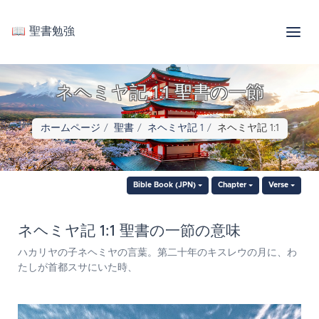
📖 聖書勉強
ネヘミヤ記 1:1 聖書の一節
ホームページ
聖書
ネヘミヤ記 1
ネヘミヤ記 1:1
Bible Book (JPN)
Chapter
Verse
ネヘミヤ記 1:1 聖書の一節の意味
ハカリヤの子ネヘミヤの言葉。第二十年のキスレウの月に、わ
たしが首都スサにいた時、