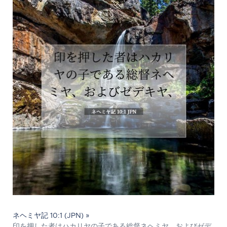
ネヘミヤ記 10:1 (JPN) »
印を押した者はハカリヤの子である総督ネヘミヤ、およびゼデ