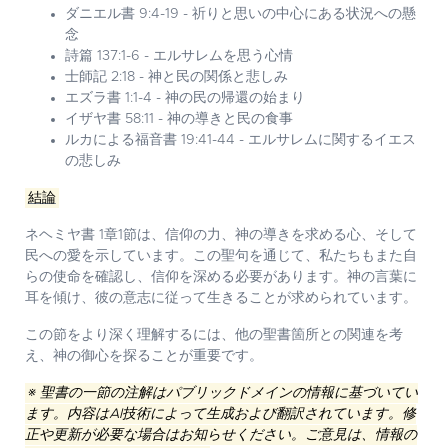
ダニエル書 9:4-19 - 祈りと思いの中心にある状況への懸
念
詩篇 137:1-6 - エルサレムを思う心情
士師記 2:18 - 神と民の関係と悲しみ
エズラ書 1:1-4 - 神の民の帰還の始まり
イザヤ書 58:11 - 神の導きと民の食事
ルカによる福音書 19:41-44 - エルサレムに関するイエス
の悲しみ
結論
ネヘミヤ書 1章1節は、信仰の力、神の導きを求める心、そして
民への愛を示しています。この聖句を通じて、私たちもまた自
らの使命を確認し、信仰を深める必要があります。神の言葉に
耳を傾け、彼の意志に従って生きることが求められています。
この節をより深く理解するには、他の聖書箇所との関連を考
え、神の御心を探ることが重要です。
※ 聖書の一節の注解はパブリックドメインの情報に基づいてい
ます。内容はAI技術によって生成および翻訳されています。修
正や更新が必要な場合はお知らせください。ご意見は、情報の