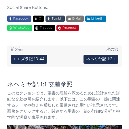
Social Share Buttons:
Facebook
X
Tumblr
E-Mail
LinkedIn
WhatsApp
Threads
Pinterest
前の節
次の節
« エズラ記 10:44
ネヘミヤ記 1:2 »
ネヘミヤ記 1:1 交差参照
このセクションでは、聖書の理解を深めるために設計された詳
細な交差参照を紹介します。以下には、この聖書の一節に関連
するテーマや教えを反映した厳選された聖句が表示されます。
画像をクリックすると、関連する聖書の一節の詳細な分析と神
学的な洞察が表示されます。