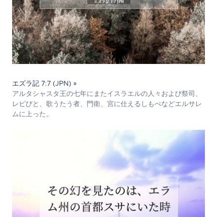
エズラ記 7:7 (JPN) »
アルタシャスタ王の七年にまたイスラエルの人々および祭司、
レビびと、歌うたう者、門衛、宮に仕えるしもべなどエルサレ
ムに上った。