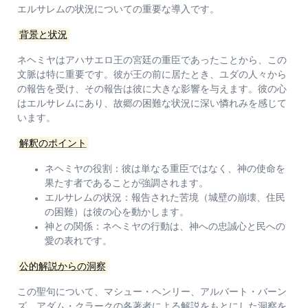
エルサレムの状況についての重要な導入です。
背景と状況
ネヘミヤはアハサエロ王の宮廷の重臣であったことから、この
文脈は特に重要です。彼が王の前に居たとき、ユダの人々から
の報告を受け、その報告は彼に大きな影響を与えます。彼の心
はエルサレムにあり、故郷の困難な状況に深い憐れみを感じて
います。
解釈のポイント
ネヘミヤの役割：
彼は単なる重臣ではなく、神の使命を
果たす者であることが強調されます。
エルサレムの状況：
報告された苦境（城壁の崩壊、住民
の困難）は彼の心を動かします。
神との関係：
ネヘミヤの行動は、神への忠誠心と民への
愛の表れです。
公的解説からの洞察
この聖句について、マシュー・ヘンリー、アルバート・バーン
ズ、アダム・クラークの各著者による解説をもとにした洞察を