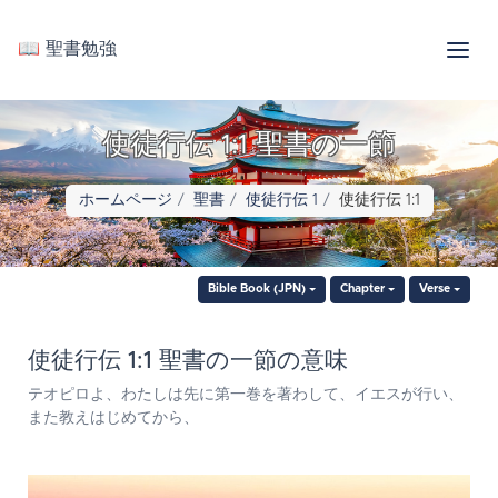
📖 聖書勉強
使徒行伝 1:1 聖書の一節
ホームページ
聖書
使徒行伝 1
使徒行伝 1:1
Bible Book (JPN)
Chapter
Verse
使徒行伝 1:1 聖書の一節の意味
テオピロよ、わたしは先に第一巻を著わして、イエスが行い、
また教えはじめてから、