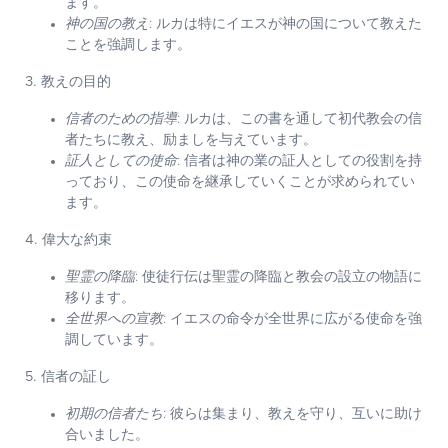
ます。
神の国の教え
: ルカは特にイエスが神の国について教えた
ことを強調します。
3. 教えの目的
信者のための指導
: ルカは、この書を通して初代教会の信
者たちに教え、励ましを与えています。
証人としての使命
: 信者は神の業の証人としての役割を持
っており、この使命を継承していくことが求められてい
ます。
4. 偉大な約束
聖霊の降臨
: 使徒行伝は聖霊の降臨と教会の設立の物語に
移ります。
全世界への宣教
: イエスの命令が全世界に広がる使命を強
調しています。
5. 信者の証し
初期の信者たち
: 彼らは集まり、教えを守り、互いに助け
合いました。