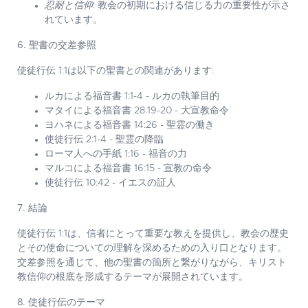
忍耐と信仰
: 教会の初期における信じる力の重要性が示さ
れています。
6. 聖書の交差参照
使徒行伝 1:1は以下の聖書との関連があります:
ルカによる福音書 1:1-4 - ルカの執筆目的
マタイによる福音書 28:19-20 - 大宣教命令
ヨハネによる福音書 14:26 - 聖霊の働き
使徒行伝 2:1-4 - 聖霊の降臨
ローマ人への手紙 1:16 - 福音の力
マルコによる福音書 16:15 - 宣教の命令
使徒行伝 10:42 - イエスの証人
7. 結論
使徒行伝 1:1は、信者にとって重要な教えを提供し、教会の歴史
とその使命についての理解を深めるための入り口となります。
交差参照を通じて、他の聖書の箇所と繋がりながら、キリスト
教信仰の根底を形成するテーマが展開されています。
8. 使徒行伝のテーマ