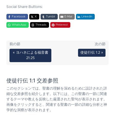
Social Share Buttons:
Facebook
X
Tumblr
E-Mail
LinkedIn
WhatsApp
Threads
Pinterest
前の節
次の節
« ヨハネによる福音書
使徒行伝 1:2 »
21:25
使徒行伝 1:1 交差参照
このセクションでは、聖書の理解を深めるために設計された詳
細な交差参照を紹介します。以下には、この聖書の一節に関連
するテーマや教えを反映した厳選された聖句が表示されます。
画像をクリックすると、関連する聖書の一節の詳細な分析と神
学的な洞察が表示されます。