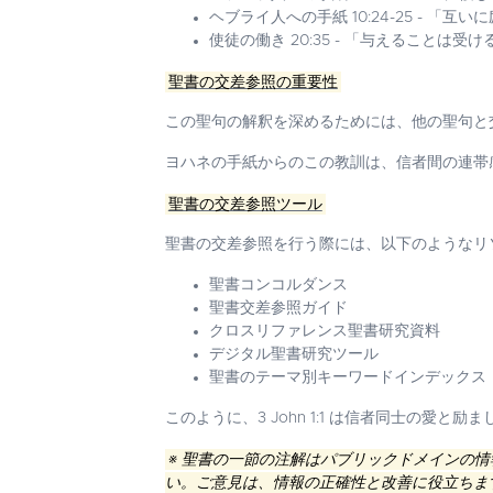
ヘブライ人への手紙 10:24-25 - 「
使徒の働き 20:35 - 「与えることは
聖書の交差参照の重要性
この聖句の解釈を深めるためには、他の聖句と
ヨハネの手紙からのこの教訓は、信者間の連帯
聖書の交差参照ツール
聖書の交差参照を行う際には、以下のようなリ
聖書コンコルダンス
聖書交差参照ガイド
クロスリファレンス聖書研究資料
デジタル聖書研究ツール
聖書のテーマ別キーワードインデックス
このように、3 John 1:1 は信者同士の
※ 聖書の一節の注解はパブリックドメインの
い。ご意見は、情報の正確性と改善に役立ちま