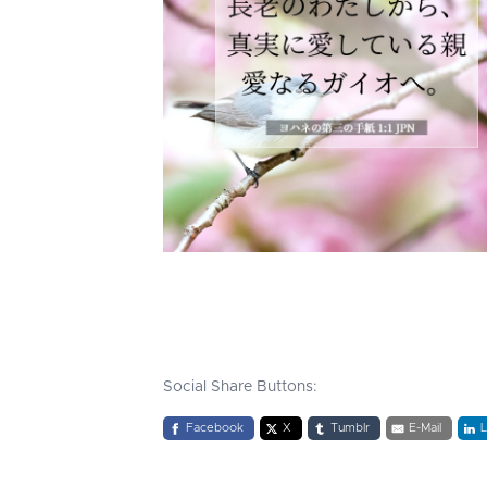
Social Share Buttons:
Facebook
X
Tumblr
E-Mail
L