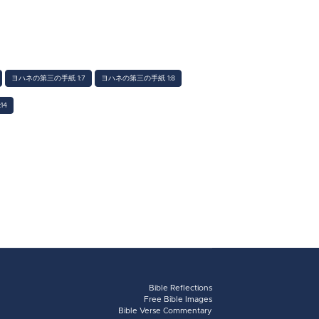
ヨハネの第三の手紙 1:7
ヨハネの第三の手紙 1:8
14
Bible Reflections
Free Bible Images
Bible Verse Commentary