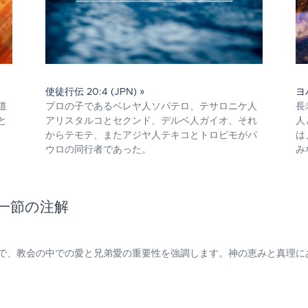
使徒行伝 20:4 (JPN) »
ヨ
道
プロの子であるベレヤ人ソパテロ、テサロニケ人
長
と
アリスタルコとセクンド、デルベ人ガイオ、それ
人
からテモテ、またアジヤ人テキコとトロピモがパ
は
ウロの同行者であった。
み
の一節の注解
で、教会の中での愛と兄弟愛の重要性を強調します。神の恵みと真理に