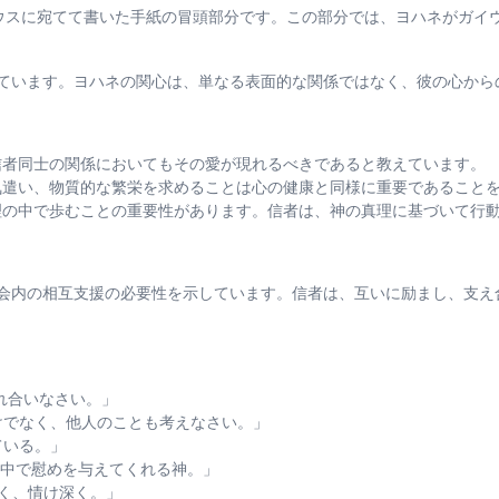
人のガイウスに宛てて書いた手紙の冒頭部分です。この部分では、ヨハネが
ています。ヨハネの関心は、単なる表面的な関係ではなく、彼の心から
者同士の関係においてもその愛が現れるべきであると教えています。
遣い、物質的な繁栄を求めることは心の健康と同様に重要であること
の中で歩むことの重要性があります。信者は、神の真理に基づいて行
会内の相互支援の必要性を示しています。信者は、互いに励まし、支え
入れ合いなさい。」
とだけでなく、他人のことも考えなさい。」
出ている。」
みの中で慰めを与えてくれる神。」
優しく、情け深く。」