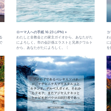
ローマ人への手紙 16:23 (JPN) »
コ
る
わたしと全教会との家主ガイオから、あなたがた
わ
で
によろしく。市の会計係エラストと兄弟クワルト
に
から、あなたがたによろしく。〔
を