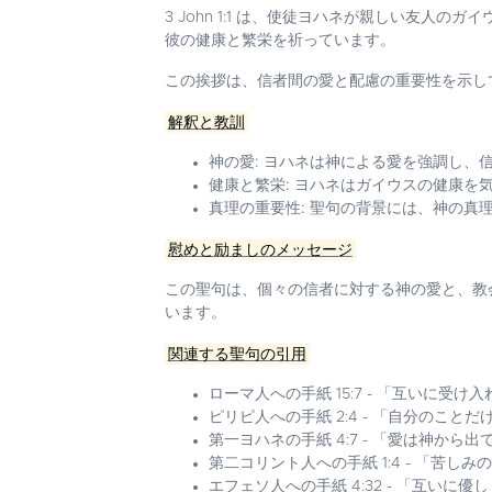
3 John 1:1 は、使徒ヨハネが親しい友
彼の健康と繁栄を祈っています。
この挨拶は、信者間の愛と配慮の重要性を示し
解釈と教訓
神の愛:
ヨハネは神による愛を強調し、信
健康と繁栄:
ヨハネはガイウスの健康を気
真理の重要性:
聖句の背景には、神の真理
慰めと励ましのメッセージ
この聖句は、個々の信者に対する神の愛と、教
います。
関連する聖句の引用
ローマ人への手紙 15:7 - 「互いに受け
ピリピ人への手紙 2:4 - 「自分のこ
第一ヨハネの手紙 4:7 - 「愛は神から
第二コリント人への手紙 1:4 - 「苦し
エフェソ人への手紙 4:32 - 「互いに