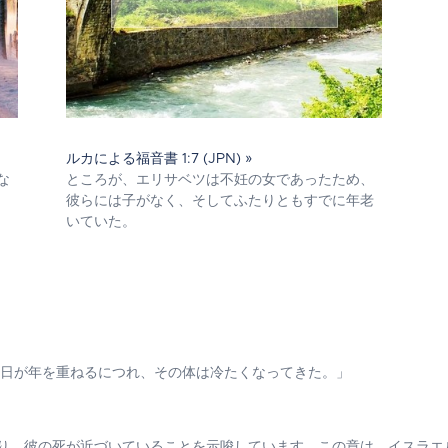
ルカによる福音書 1:7 (JPN) »
な
ところが、エリサベツは不妊の女であったため、
彼らには子がなく、そしてふたりともすでに年老
いていた。
日が年を重ねるにつれ、その体は冷たくなってきた。」
り、彼の死が近づいていることを示唆しています。この章は、イスラエ