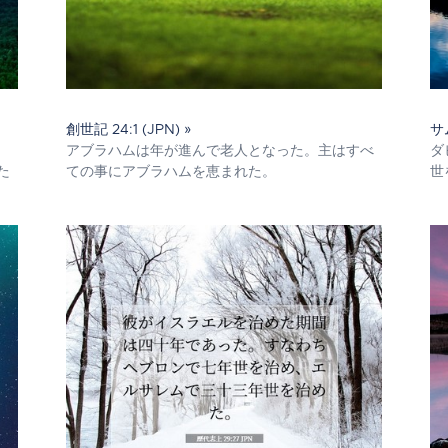
創世記 24:1 (JPN) »
サ
アブラハムは年が進んで老人となった。主はすべ
ダ
た
ての事にアブラハムを恵まれた。
世