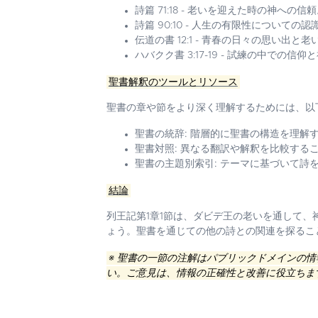
詩篇 71:18 - 老いを迎えた時の神への信
詩篇 90:10 - 人生の有限性についての認
伝道の書 12:1 - 青春の日々の思い出と
ハバクク書 3:17-19 - 試練の中での信
聖書解釈のツールとリソース
聖書の章や節をより深く理解するためには、以
聖書の統辞:
階層的に聖書の構造を理解
聖書対照:
異なる翻訳や解釈を比較するこ
聖書の主題別索引:
テーマに基づいて詩を
結論
列王記第1章1節は、ダビデ王の老いを通して
ょう。聖書を通じての他の詩との関連を探るこ
※ 聖書の一節の注解はパブリックドメインの
い。ご意見は、情報の正確性と改善に役立ちま