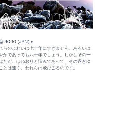
 90:10 (JPN) »
れらのよわいは七十年にすぎません。あるいは
やかであっても八十年でしょう。しかしその一
はただ、ほねおりと悩みであって、その過ぎゆ
ことは速く、われらは飛び去るのです。