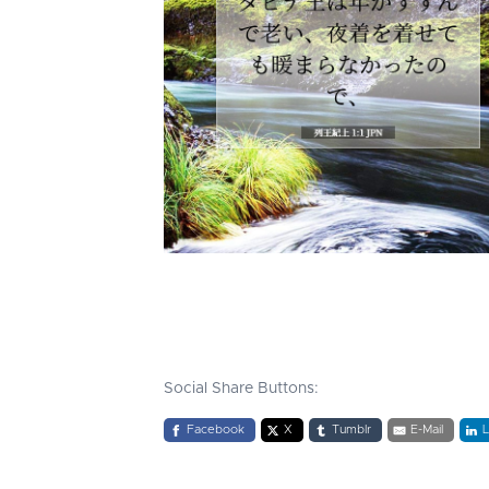
Social Share Buttons:
Facebook
X
Tumblr
E-Mail
L