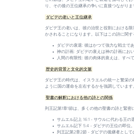
り、その後の王位継承の争いに直接つながりま
ダビデの老いと王位継承
ダビデ王の老いは、彼の治世と役割における限
かされることになります。以下はこの詩に関す
ダビデの衰退:
彼はかつて強力な戦士であ
神の計画:
ダビデの衰えは神の計画におい
人間の有限性:
彼の肉体的衰えは、すべて
歴史的背景と文化的文脈
ダビデ王の時代は、イスラエルの統一と繁栄の
ように国の運命を左右するかを強調しています
聖書の解釈における他の詩との関係
列王記第1章1節は、多くの他の聖書の詩と緊
サムエル記上 16:1 - サウルに代わる王の
サムエル記下 5:4 - ダビデの王位の即位
列王記第2章2節 - ダビデの後継者とし