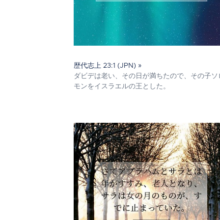
歴代志上 23:1 (JPN) »
ダビデは老い、その日が満ちたので、その子ソ
モンをイスラエルの王とした。