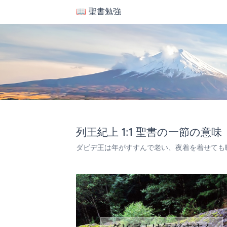
📖 聖書勉強
列王紀上 1:1 聖書の一節の意味
ダビデ王は年がすすんで老い、夜着を着せても