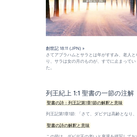
創世記 18:11 (JPN) »
さてアブラハムとサラとは年がすすみ、老人と
り、サラは女の月のものが、すでに止まってい
た。
列王紀上 1:1 聖書の一節の注解
聖書の詩：列王記第1章1節の解釈と意味
列王記第1章1節:
「さて、ダビデは高齢となり、
聖書の詩の解釈と意味
この節は、ダビデ王の老いと衰退を描写してお