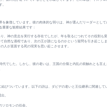
す。
界を象徴しています。彼の肉体的な弱りは、神が選んだリーダーとして
る重要な観察結果です：
り、神の意志を実行する存在でしたが、年を取るにつれてその役割も
て自然な過程であり、次の王が誰になるのかという疑問を引き起こし
の人が直面する死の現実を思い起こさせます。
時代でした。しかし、彼の老いは、王国の分裂と内乱の前触れとも言え
。
密に結びついています。以下の詩は、ダビデの老いと王位継承に関連して
選出。
。
てのソロモンの任命。