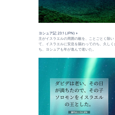
ヨシュア記 23:1 (JPN) »
主がイスラエルの周囲の敵を、ことごとく除い
て、イスラエルに安息を賜わってのち、久しく
ち、ヨシュアも年が進んで老いた。