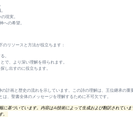
頼。
識。
老いの現実。
仰と神への希望。
下のリソースと方法が役立ちます：
する。
とで、より深い理解を得られます。
探し出すのに役立ちます。
、神の計画と歴史の流れを示しています。この詩の理解は、王位継承の重
とは、聖書全体のメッセージを理解するために不可欠です。
情報に基づいています。内容はAI技術によって生成および翻訳されてい
す。