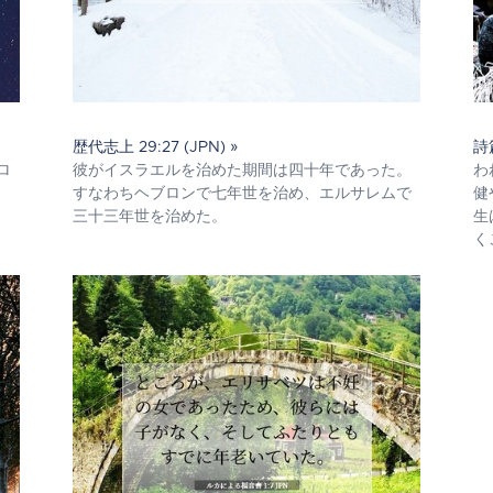
歴代志上 29:27 (JPN) »
詩篇
ロ
彼がイスラエルを治めた期間は四十年であった。
わ
すなわちヘブロンで七年世を治め、エルサレムで
健
三十三年世を治めた。
生
く