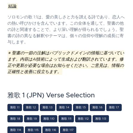
結論
ソロモンの歌 1:1は、愛の美しさと力を讃える詩であり、恋人へ
の熱い呼びかけを含んでいます。この全体を通して、聖書の他
の詩と関連することで、より深い理解が得られるでしょう。聖
書の詩の異なる解釈やテーマは、個々の信仰や理解の成長に寄
与します。
※ 聖書の一節の注解はパブリックドメインの情報に基づいてい
ます。内容はAI技術によって生成および翻訳されています。修
正や更新が必要な場合はお知らせください。ご意見は、情報の
正確性と改善に役立ちます。
雅歌 1 (JPN) Verse Selection
雅歌 1:1
雅歌 1:2
雅歌 1:3
雅歌 1:4
雅歌 1:5
雅歌 1:6
雅歌 1:7
雅歌 1:8
雅歌 1:9
雅歌 1:10
雅歌 1:11
雅歌 1:12
雅歌 1:13
雅歌 1:14
雅歌 1:15
雅歌 1:16
雅歌 1:17