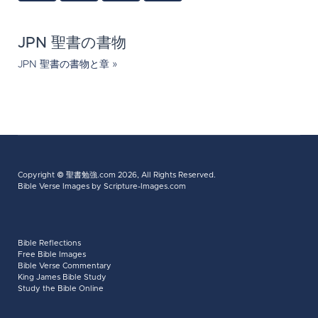
JPN 聖書の書物
JPN 聖書の書物と章 »
Copyright ©
聖書勉強.com
2026, All Rights Reserved.
Bible Verse Images
by Scripture-Images.com
Bible Reflections
Free Bible Images
Bible Verse Commentary
King James Bible Study
Study the Bible Online