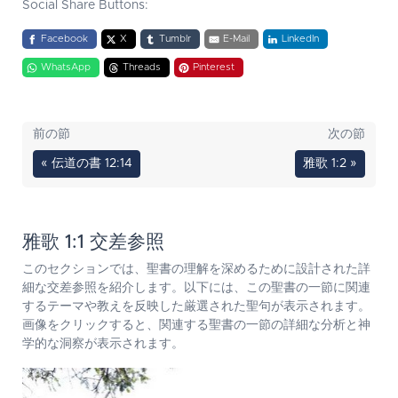
Social Share Buttons:
Facebook
X
Tumblr
E-Mail
LinkedIn
WhatsApp
Threads
Pinterest
前の節
次の節
« 伝道の書 12:14
雅歌 1:2 »
雅歌 1:1 交差参照
このセクションでは、聖書の理解を深めるために設計された詳
細な交差参照を紹介します。以下には、この聖書の一節に関連
するテーマや教えを反映した厳選された聖句が表示されます。
画像をクリックすると、関連する聖書の一節の詳細な分析と神
学的な洞察が表示されます。