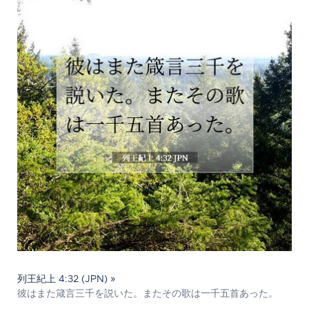
列王紀上 4:32 (JPN) »
彼はまた箴言三千を説いた。またその歌は一千五首あった。