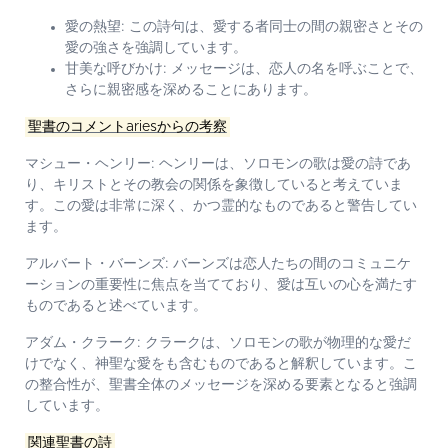
愛の熱望:
この詩句は、愛する者同士の間の親密さとその
愛の強さを強調しています。
甘美な呼びかけ:
メッセージは、恋人の名を呼ぶことで、
さらに親密感を深めることにあります。
聖書のコメントariesからの考察
マシュー・ヘンリー:
ヘンリーは、ソロモンの歌は愛の詩であ
り、キリストとその教会の関係を象徴していると考えていま
す。この愛は非常に深く、かつ霊的なものであると警告してい
ます。
アルバート・バーンズ:
バーンズは恋人たちの間のコミュニケ
ーションの重要性に焦点を当てており、愛は互いの心を満たす
ものであると述べています。
アダム・クラーク:
クラークは、ソロモンの歌が物理的な愛だ
けでなく、神聖な愛をも含むものであると解釈しています。こ
の整合性が、聖書全体のメッセージを深める要素となると強調
しています。
関連聖書の詩