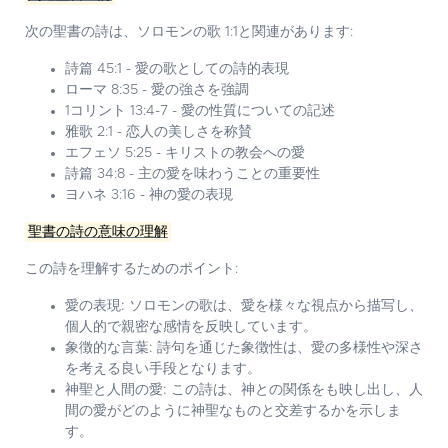
次の聖書の詩は、ソロモンの歌 1:1と関連があります:
詩篇 45:1 - 愛の歌としての詩的表現
ローマ 8:35 - 愛の強さを強調
1コリント 13:4-7 - 愛の性質についての記述
雅歌 2:1 - 恋人の美しさを称賛
エフェソ 5:25 - キリストの教会への愛
詩篇 34:8 - 主の愛を味わうことの重要性
ヨハネ 3:16 - 神の愛の表現
聖書の詩の意味の理解
この詩を理解するためのポイント:
愛の表現:
ソロモンの歌は、愛を様々な視点から描写し、
個人的で親密な感情を反映しています。
象徴的な言葉:
詩句を通じた象徴性は、愛の多様性や深さ
を考える良い手段となります。
神聖と人間の愛:
この詩は、神との関係をも映し出し、人
間の愛がどのように神聖なものと交差するかを示しま
す。