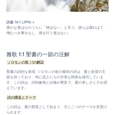
詩篇 14:1 (JPN) »
愚かな者は心のうちに「神はない」と言う。彼らは腐れはて、
憎むべき事をなし、善を行う者はない。
雅歌 1:1 聖書の一節の注解
ソロモンの歌 1:1の解説
聖書の詩的な表現:
ソロモンの歌の最初の詩は、愛と欲望の主
題を持っており、特に恋人たちの甘美な関係を描写していま
す。この詩は、詩的象徴と比喩が豊富で、愛の美しさと力を讃
えています。
詩の構造とテーマ
この詩は、愛の賛美として始まり、主に二つのテーマが見受け
られます: