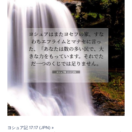
ヨシュア記 17:17 (JPN) »