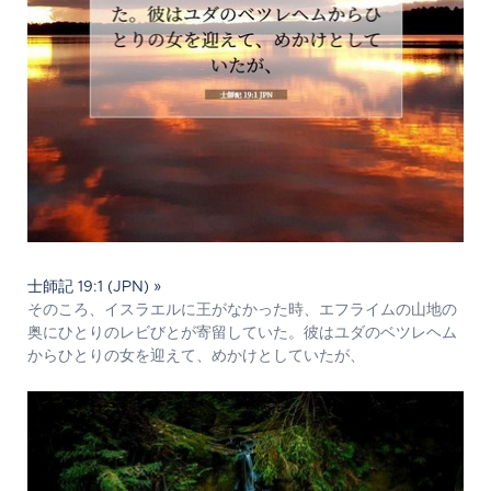
士師記 19:1 (JPN) »
そのころ、イスラエルに王がなかった時、エフライムの山地の
奥にひとりのレビびとが寄留していた。彼はユダのベツレヘム
からひとりの女を迎えて、めかけとしていたが、