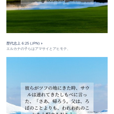
歴代志上 6:25 (JPN) »
エルカナの子らはアマサイとアヒモテ、