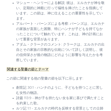
マシュー・ヘンリーによる解説
: 彼は、エルカナが神を敬
い、定期的に神殿に行って犠牲を捧げたことを指摘して
います。この節は、神に仕えることの重要性を示してい
ます。
アルバート・バーンズによる考察
: バーンズは、エルカナ
の家族が直面した困難、特にハンナが子どもを持てなか
ったことについて触れています。これは、神の計画にお
いて重要な背景があります。
アダム・クラークのコメント
: クラークは、エルカナの出
自とその家族の宗教的な伝統について詳しく説明し、彼
の信仰深さが後の物語にどのように影響を与えたかを考
察しています。
関連する聖書の節とテーマ
この節に関連する他の聖書の節を以下に示します:
創世記 30:1 - ハンナのように、子どもを持つことに苦し
む女性の物語。
詩篇 113:9 - 神が子を持たない女を家に喜びで満たすこと
を約束した歌。
ルツ記 1:1 - エルカナの時代を反映する背景としての士師