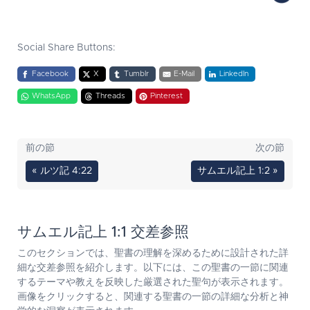
Social Share Buttons:
Facebook
X
Tumblr
E-Mail
LinkedIn
WhatsApp
Threads
Pinterest
前の節
次の節
« ルツ記 4:22
サムエル記上 1:2 »
サムエル記上 1:1 交差参照
このセクションでは、聖書の理解を深めるために設計された詳
細な交差参照を紹介します。以下には、この聖書の一節に関連
するテーマや教えを反映した厳選された聖句が表示されます。
画像をクリックすると、関連する聖書の一節の詳細な分析と神