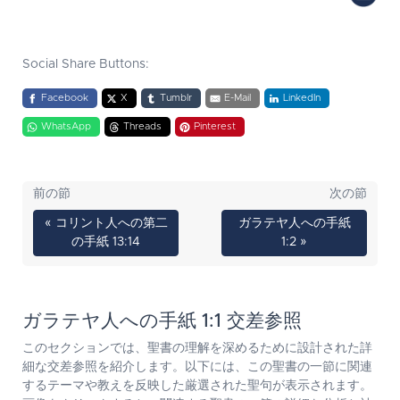
Social Share Buttons:
Facebook
X
Tumblr
E-Mail
LinkedIn
WhatsApp
Threads
Pinterest
前の節
次の節
« コリント人への第二
ガラテヤ人への手紙
の手紙 13:14
1:2 »
ガラテヤ人への手紙 1:1 交差参照
このセクションでは、聖書の理解を深めるために設計された詳
細な交差参照を紹介します。以下には、この聖書の一節に関連
するテーマや教えを反映した厳選された聖句が表示されます。