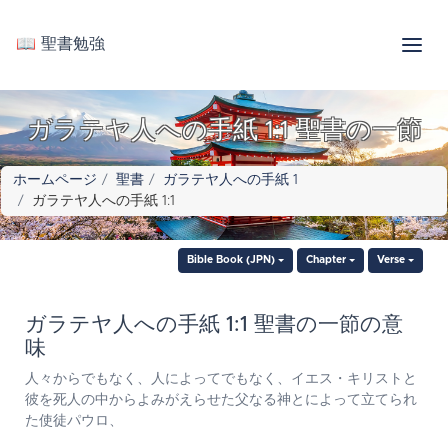
📖 聖書勉強
ガラテヤ人への手紙 1:1 聖書の一節
ホームページ
聖書
ガラテヤ人への手紙 1
ガラテヤ人への手紙 1:1
Bible Book (JPN)
Chapter
Verse
ガラテヤ人への手紙 1:1 聖書の一節の意
味
人々からでもなく、人によってでもなく、イエス・キリストと
彼を死人の中からよみがえらせた父なる神とによって立てられ
た使徒パウロ、