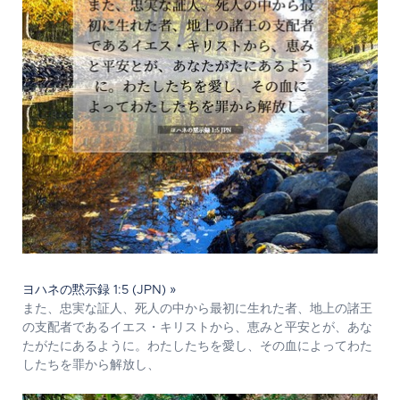
ヨハネの黙示録 1:5 (JPN) »
また、忠実な証人、死人の中から最初に生れた者、地上の諸王
の支配者であるイエス・キリストから、恵みと平安とが、あな
たがたにあるように。わたしたちを愛し、その血によってわた
したちを罪から解放し、