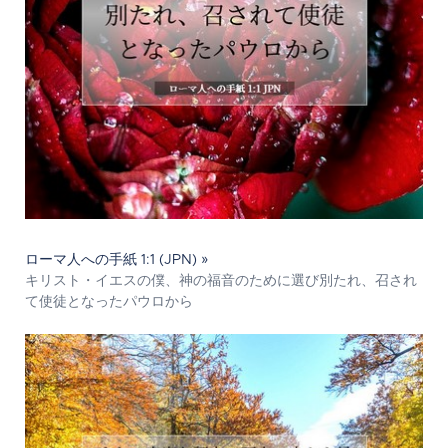
ローマ人への手紙 1:1 (JPN) »
キリスト・イエスの僕、神の福音のために選び別たれ、召され
て使徒となったパウロから