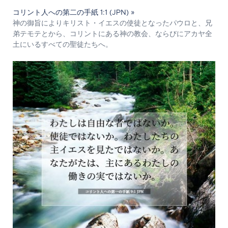
コリント人への第二の手紙 1:1 (JPN) »
神の御旨によりキリスト・イエスの使徒となったパウロと、兄
弟テモテとから、コリントにある神の教会、ならびにアカヤ全
土にいるすべての聖徒たちへ。