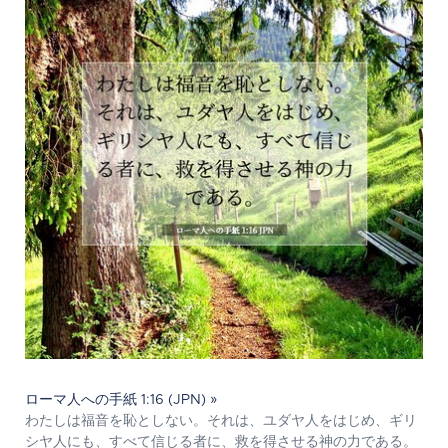
ローマ人への手紙 1:16 (JPN) »
わたしは福音を恥としない。それは、ユダヤ人をはじめ、ギリ
シヤ人にも、すべて信じる者に、救を得させる神の力である。