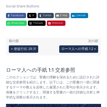
Social Share Buttons:
Facebook
X
Tumblr
E-Mail
LinkedIn
WhatsApp
Threads
Pinterest
前の節
次の節
« 使徒行伝 28:31
ローマ人への手紙 1:2 »
ローマ人への手紙 1:1 交差参照
このセクションでは、聖書の理解を深めるために設計された詳
細な交差参照を紹介します。以下には、この聖書の一節に関連
するテーマや教えを反映した厳選された聖句が表示されます。
画像をクリックすると、関連する聖書の一節の詳細な分析と神
学的な洞察が表示されます。