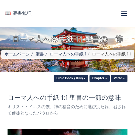
📖 聖書勉強
ローマ人への手紙 1:1 聖書の一節
ホームページ
聖書
ローマ人への手紙 1
ローマ人への手紙 1:1
Bible Book (JPN)
Chapter
Verse
ローマ人への手紙 1:1 聖書の一節の意味
キリスト・イエスの僕、神の福音のために選び別たれ、召され
て使徒となったパウロから