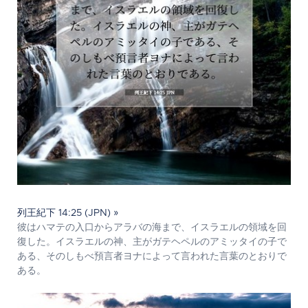
列王紀下 14:25 (JPN) »
彼はハマテの入口からアラバの海まで、イスラエルの領域を回
復した。イスラエルの神、主がガテヘペルのアミッタイの子で
ある、そのしもべ預言者ヨナによって言われた言葉のとおりで
ある。