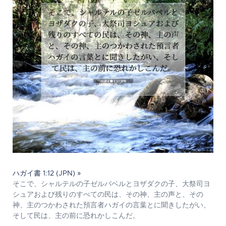
ハガイ書 1:12 (JPN) »
そこで、シャルテルの子ゼルバベルとヨザダクの子、大祭司ヨ
シュアおよび残りのすべての民は、その神、主の声と、その
神、主のつかわされた預言者ハガイの言葉とに聞きしたがい、
そして民は、主の前に恐れかしこんだ。