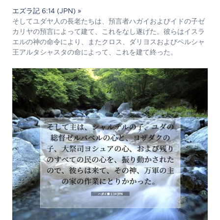
エズラ記 6:14 (JPN) »
そしてユダヤ人の長老たちは、預言者ハガイおよびイドの子ゼ
カリヤの預言によって建て、これをなし遂げた。彼らはイスラ
エルの神の命令により、またクロス、ダリヨスおよびペルシャ
王アルタシャスタの命によって、これを建て終った。