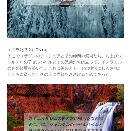
エズラ記 3:2 (JPN) »
そこでヨザダクの子エシュアとその仲間の祭司たち、およびシ
ャルテルの子ゼルバベルとその兄弟たちは立って、イスラエル
の神の祭壇を築いた。これは神の人モーセの律法にしるされた
ところに従って、その上に燔祭をささげるためであった。