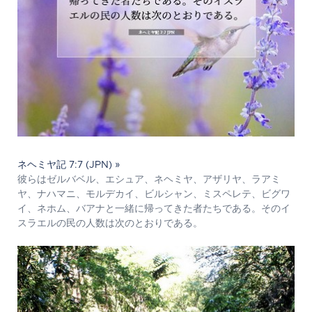
ネヘミヤ記 7:7 (JPN) »
彼らはゼルバベル、エシュア、ネヘミヤ、アザリヤ、ラアミ
ヤ、ナハマニ、モルデカイ、ビルシャン、ミスペレテ、ビグワ
イ、ネホム、バアナと一緒に帰ってきた者たちである。そのイ
スラエルの民の人数は次のとおりである。