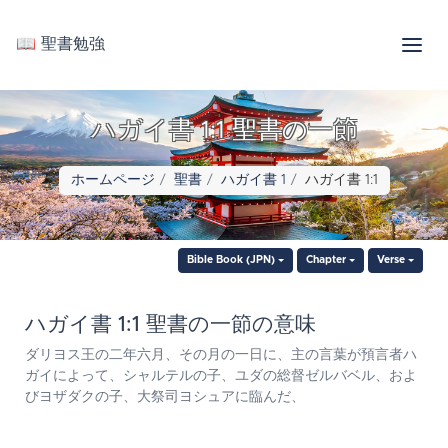
📖 聖書勉強
ハガイ書 1:1 聖書の一節
ホームページ
聖書
ハガイ書 1
ハガイ書 1:1
Bible Book (JPN)
Chapter
Verse
ハガイ書 1:1 聖書の一節の意味
ダリヨス王の二年六月、その月の一日に、主の言葉が預言者ハ
ガイによって、シャルテルの子、ユダの総督ゼルバベル、およ
びヨザダクの子、大祭司ヨシュアに臨んだ、