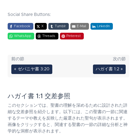
Social Share Buttons:
Facebook
X
Tumblr
E-Mail
LinkedIn
WhatsApp
Threads
Pinterest
前の節
次の節
« ゼパニヤ書 3:20
ハガイ書 1:2 »
ハガイ書 1:1 交差参照
このセクションでは、聖書の理解を深めるために設計された詳
細な交差参照を紹介します。以下には、この聖書の一節に関連
するテーマや教えを反映した厳選された聖句が表示されます。
画像をクリックすると、関連する聖書の一節の詳細な分析と神
学的な洞察が表示されます。