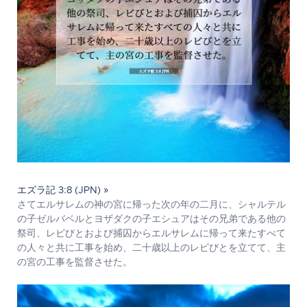
エズラ記 3:8 (JPN) »
さてエルサレムの神の宮に帰った次の年の二月に、シャルテル
の子ゼルバベルとヨザダクの子エシュアはその兄弟である他の
祭司、レビびとおよび捕囚からエルサレムに帰って来たすべて
の人々と共に工事を始め、二十歳以上のレビびとを立てて、主
の宮の工事を監督させた。