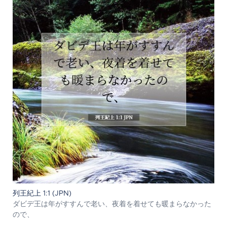
列王紀上 1:1 (JPN)
ダビデ王は年がすすんで老い、夜着を着せても暖まらなかった
ので、