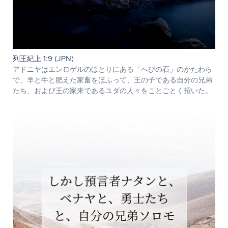
列王紀上 1:9 (JPN)
アドニヤはエンロゲルのほとりにある「へびの石」のかたわら
で、羊と牛と肥えた家畜をほふって、王の子である自分の兄弟
たち、および王の家来であるユダの人々をことごとく招いた。