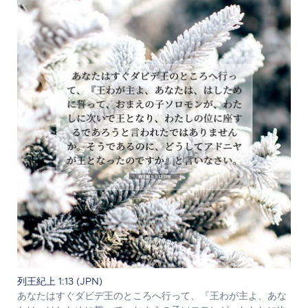
列王紀上 1:13 (JPN)
あなたはすぐダビデ王のところへ行って、『王わが主よ、あな