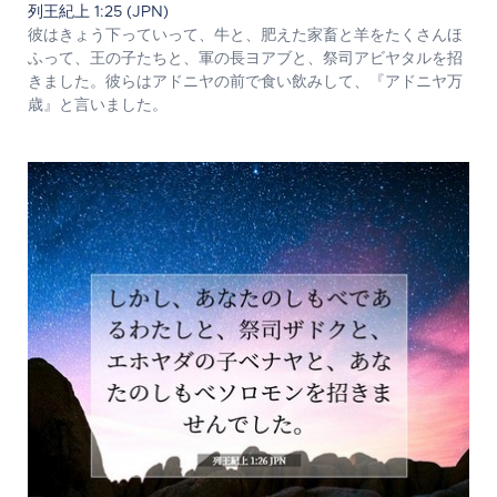
列王紀上 1:25 (JPN)
彼はきょう下っていって、牛と、肥えた家畜と羊をたくさんほ
ふって、王の子たちと、軍の長ヨアブと、祭司アビヤタルを招
きました。彼らはアドニヤの前で食い飲みして、『アドニヤ万
歳』と言いました。