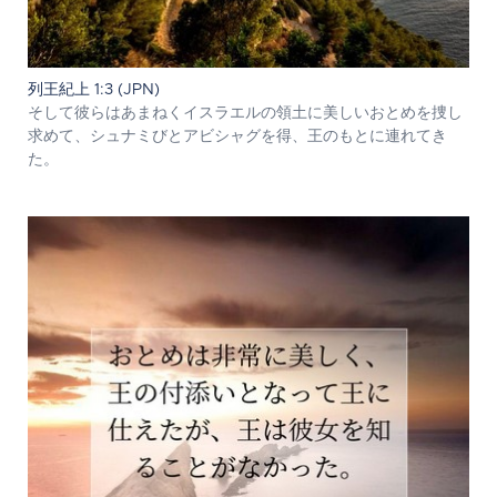
列王紀上 1:3 (JPN)
そして彼らはあまねくイスラエルの領土に美しいおとめを捜し
求めて、シュナミびとアビシャグを得、王のもとに連れてき
た。