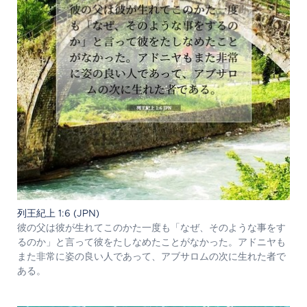
列王紀上 1:6 (JPN)
彼の父は彼が生れてこのかた一度も「なぜ、そのような事をす
るのか」と言って彼をたしなめたことがなかった。アドニヤも
また非常に姿の良い人であって、アブサロムの次に生れた者で
ある。