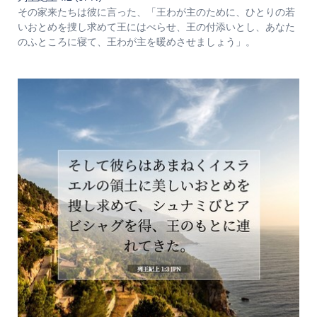
その家来たちは彼に言った、「王わが主のために、ひとりの若
いおとめを捜し求めて王にはべらせ、王の付添いとし、あなた
のふところに寝て、王わが主を暖めさせましょう」。