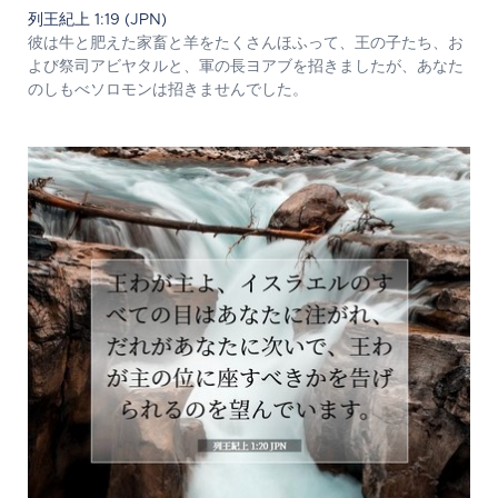
列王紀上 1:19 (JPN)
彼は牛と肥えた家畜と羊をたくさんほふって、王の子たち、お
よび祭司アビヤタルと、軍の長ヨアブを招きましたが、あなた
のしもべソロモンは招きませんでした。