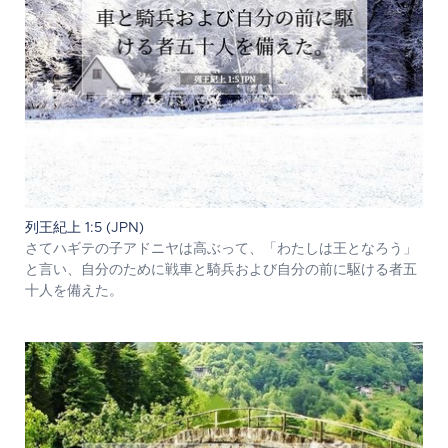
列王紀上 1:5 (JPN)
さてハギテの子アドニヤは高ぶって、「わたしは王となろう」
と言い、自分のために戦車と騎兵および自分の前に駆ける者五
十人を備えた。