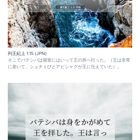
列王紀上 1:15 (JPN)
そこでバテシバは寝室にはいって王の所へ行った。（王は非常
に老いて、シュナミびとアビシャグが王に仕えていた）。