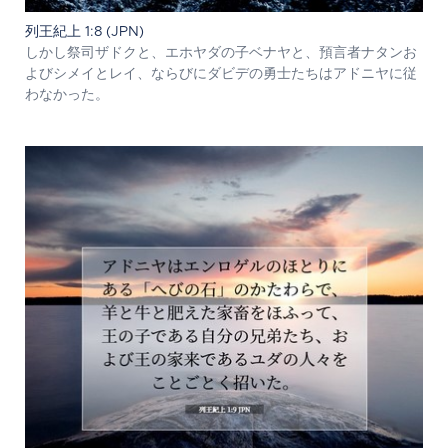
列王紀上 1:8 (JPN)
しかし祭司ザドクと、エホヤダの子ベナヤと、預言者ナタンお
よびシメイとレイ、ならびにダビデの勇士たちはアドニヤに従
わなかった。