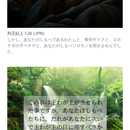
列王紀上 1:26 (JPN)
しかし、あなたのしもべであるわたしと、祭司ザドクと、エホ
ヤダの子ベナヤと、あなたのしもべソロモンを招きませんでし
た。