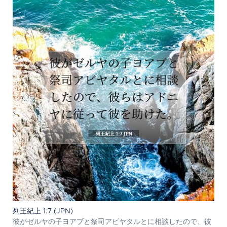
列王紀上 1:7 (JPN)
彼がゼルヤの子ヨアブと祭司アビヤタルとに相談したので、彼