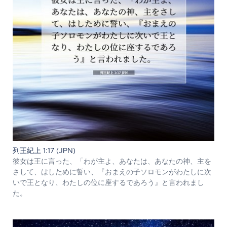
列王紀上 1:17 (JPN)
彼女は王に言った、「わが主よ、あなたは、あなたの神、主を
さして、はしために誓い、『おまえの子ソロモンがわたしに次
いで王となり、わたしの位に座するであろう』と言われまし
た。