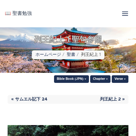
📖 聖書勉強
列王紀上 1 聖句参照
ホームページ
聖書
列王紀上 1
Bible Book (JPN)
Chapter
Verse
« サムエル記下 24
列王紀上 2 »