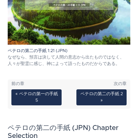
ペテロの第二の手紙 1:21 (JPN)
なぜなら、預言は決して人間の意志から出たものではなく、
人々が聖霊に感じ、神によって語ったものだからである。
前の章
次の章
« ペテロの第一の手紙
ペテロの第二の手紙 2
5
»
ペテロの第二の手紙 (JPN) Chapter
Selection