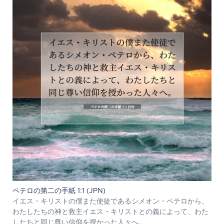
ペテロの第二の手紙 1:1 (JPN)
イエス・キリストの僕また使徒であるシメオン・ペテロから、
わたしたちの神と救主イエス・キリストとの義によって、わた
したちと同じ尊い信仰を授かった人々へ。