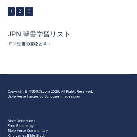
1
2
3
JPN 聖書学習リスト
JPN 聖書の書物と章 »
Copyright ©
聖書勉強.com
2026, All Rights Reserved.
Bible Verse Images
by Scripture-Images.com
Bible Reflections
Free Bible Images
Bible Verse Commentary
King James Bible Study