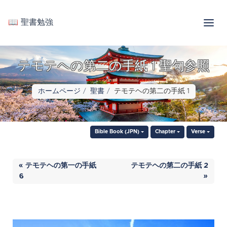
📖 聖書勉強
テモテヘの第二の手紙 1 聖句参照
ホームページ
聖書
テモテヘの第二の手紙 1
Bible Book (JPN)
Chapter
Verse
« テモテヘの第一の手紙
テモテヘの第二の手紙 2
6
»