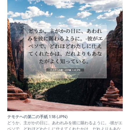
テモテヘの第二の手紙 1:18 (JPN)
どうか、主がかの日に、あわれみを彼に賜わるように。-彼がエ
ペソで、どれほどわたしに仕えてくれたかは、だれよりもあな