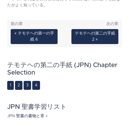
たがよく知っている。
前の章
次の章
« テモテヘの第一の手
テモテヘの第二の手紙
紙 6
2 »
テモテヘの第二の手紙 (JPN) Chapter
Selection
1
2
3
4
JPN 聖書学習リスト
JPN 聖書の書物と章 »