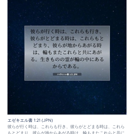
エゼキエル書 1:21 (JPN)
彼らが行く時は、これらも行き、彼らがとどまる時は、これら
もとどまり、彼らが地からあがる時は、輪もまたこれらと共に