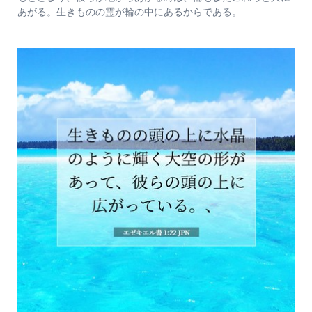
あがる。生きものの霊が輪の中にあるからである。