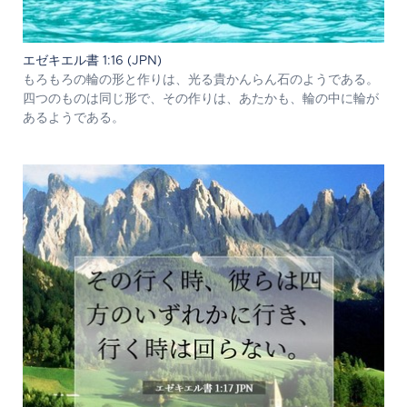
エゼキエル書 1:16 (JPN)
もろもろの輪の形と作りは、光る貴かんらん石のようである。
四つのものは同じ形で、その作りは、あたかも、輪の中に輪が
あるようである。