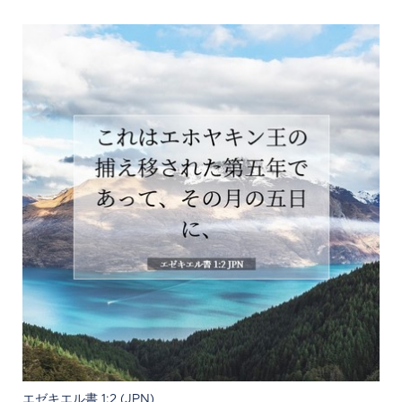
エゼキエル書 1:2 (JPN)