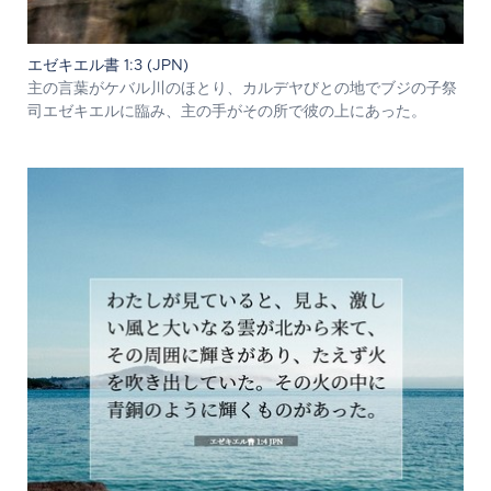
エゼキエル書 1:3 (JPN)
主の言葉がケバル川のほとり、カルデヤびとの地でブジの子祭
司エゼキエルに臨み、主の手がその所で彼の上にあった。