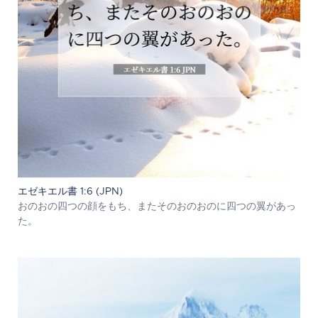
エゼキエル書 1:6 (JPN)
おのおの四つの顔をもち、またそのおのおのに四つの翼があっ
た。