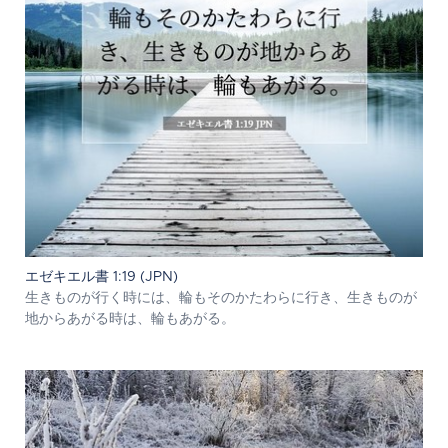
エゼキエル書 1:19 (JPN)
生きものが行く時には、輪もそのかたわらに行き、生きものが
地からあがる時は、輪もあがる。