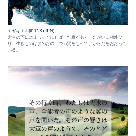
エゼキエル書 1:23 (JPN)
大空の下にはまっすぐに伸ばした翼があり、たがいに相連な
り、生きものはおのおの二つの翼をもって、からだをおおって
いる。