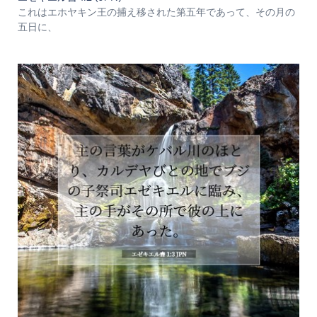
これはエホヤキン王の捕え移された第五年であって、その月の
五日に、