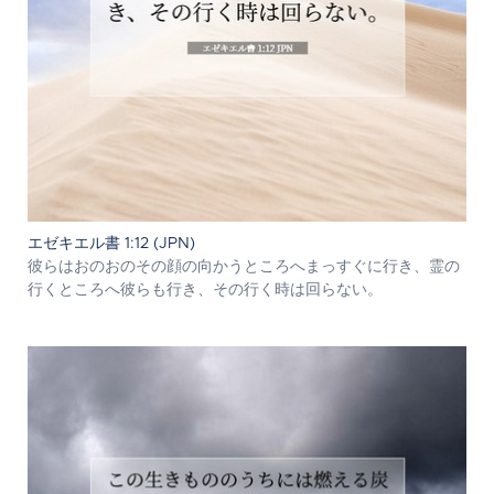
エゼキエル書 1:12 (JPN)
彼らはおのおのその顔の向かうところへまっすぐに行き、霊の
行くところへ彼らも行き、その行く時は回らない。