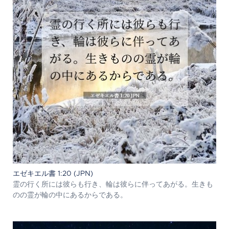
エゼキエル書 1:20 (JPN)
霊の行く所には彼らも行き、輪は彼らに伴ってあがる。生きも
のの霊が輪の中にあるからである。