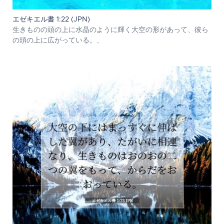
エゼキエル書 1:22 (JPN)
生きものの頭の上に水晶のように輝く大空の形があって、彼ら
の頭の上に広がっている。、