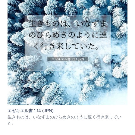
エゼキエル書 1:14 (JPN)
生きものは、いなずまのひらめきのように速く行き来してい
た。