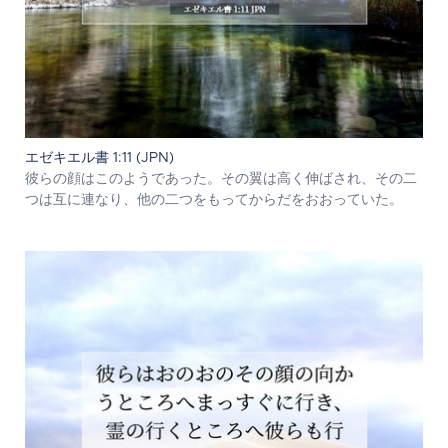
エゼキエル書 1:11 (JPN)
彼らの顔はこのようであった。その翼は高く伸ばされ、その二
つは互に連なり、他の二つをもってからだをおおっていた。