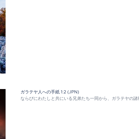
ガラテヤ人への手紙 1:2 (JPN)
ならびにわたしと共にいる兄弟たち一同から、ガラテヤの諸