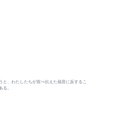
うと、わたしたちが宣べ伝えた福音に反するこ
ある。