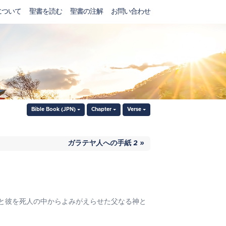
について
聖書を読む
聖書の注解
お問い合わせ
Bible Book (JPN)
Chapter
Verse
ガラテヤ人への手紙 2 »
と彼を死人の中からよみがえらせた父なる神と