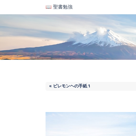
📖 聖書勉強
« ピレモンヘの手紙 1