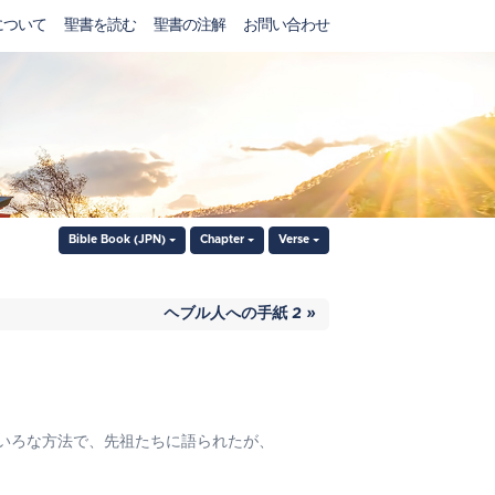
について
聖書を読む
聖書の注解
お問い合わせ
Bible Book (JPN)
Chapter
Verse
ヘブル人への手紙 2 »
いろな方法で、先祖たちに語られたが、