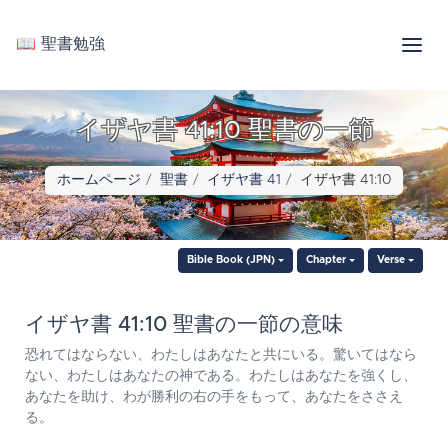
📖 聖書勉強
イザヤ書 41:10 聖書の一節
ホームページ
聖書
イザヤ書 41
イザヤ書 41:10
Bible Book (JPN)
Chapter
Verse
イザヤ書 41:10 聖書の一節の意味
恐れてはならない、わたしはあなたと共にいる。驚いてはなら
ない、わたしはあなたの神である。わたしはあなたを強くし、
あなたを助け、わが勝利の右の手をもって、あなたをささえ
る。