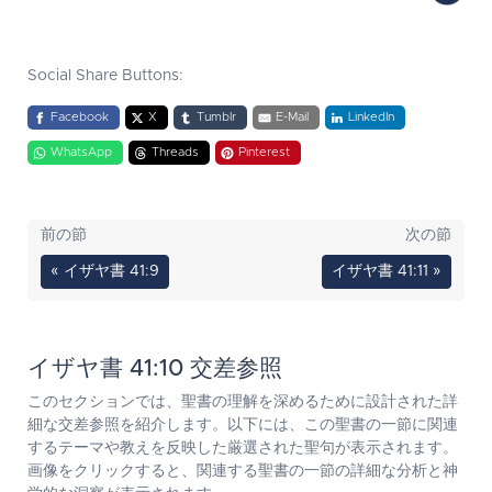
Social Share Buttons:
Facebook
X
Tumblr
E-Mail
LinkedIn
WhatsApp
Threads
Pinterest
前の節
次の節
« イザヤ書 41:9
イザヤ書 41:11 »
イザヤ書 41:10 交差参照
このセクションでは、聖書の理解を深めるために設計された詳
細な交差参照を紹介します。以下には、この聖書の一節に関連
するテーマや教えを反映した厳選された聖句が表示されます。
画像をクリックすると、関連する聖書の一節の詳細な分析と神