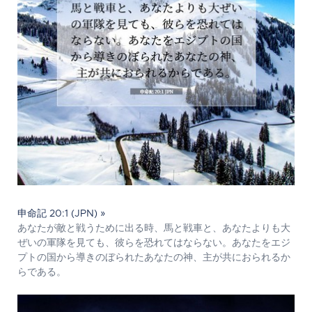
申命記 20:1 (JPN) »
あなたが敵と戦うために出る時、馬と戦車と、あなたよりも大
ぜいの軍隊を見ても、彼らを恐れてはならない。あなたをエジ
プトの国から導きのぼられたあなたの神、主が共におられるか
らである。