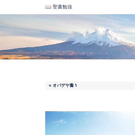
📖 聖書勉強
« オバデヤ書 1