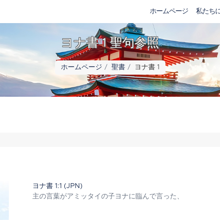
ホームページ
私たち
ヨナ書 1 聖句参照
ホームページ
聖書
ヨナ書 1
ヨナ書 1:1 (JPN)
主の言葉がアミッタイの子ヨナに臨んで言った、