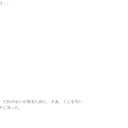
う」。
、だれのせいか知るために、さあ、くじを引い
ナに当った。