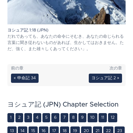
ヨシュア記 1:18 (JPN)
だれであっても、あなたの命令にそむき、あなたの命じられる
言葉に聞き従わないものがあれば、生かしてはおきません。た
だ、強く、また雄々しくあってください」。
前の章
次の章
« 申命記 34
ヨシュア記 2 »
ヨシュア記 (JPN) Chapter Selection
1
2
3
4
5
6
7
8
9
10
11
12
13
14
15
16
17
18
19
20
21
22
23