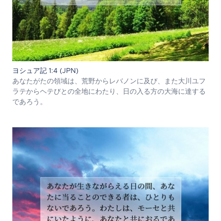
ヨシュア記 1:4 (JPN)
あなたがたの領域は、荒野からレバノンに及び、また大川ユフ
ラテからヘテびとの全地にわたり、日の入る方の大海に達する
であろう。