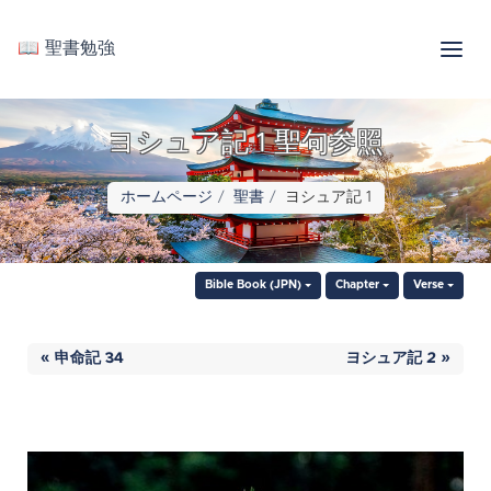
📖 聖書勉強
ヨシュア記 1 聖句参照
ホームページ
聖書
ヨシュア記 1
Bible Book (JPN)
Chapter
Verse
« 申命記 34
ヨシュア記 2 »