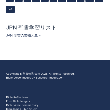
24
JPN 聖書学習リスト
JPN 聖書の書物と章 »
Copyright ©
聖書勉強.com
2026, All Rights Reserved.
Bible Verse Images
by Scripture-Images.com
Bible Reflections
Free Bible Images
Bible Verse Commentary
King James Bible Study