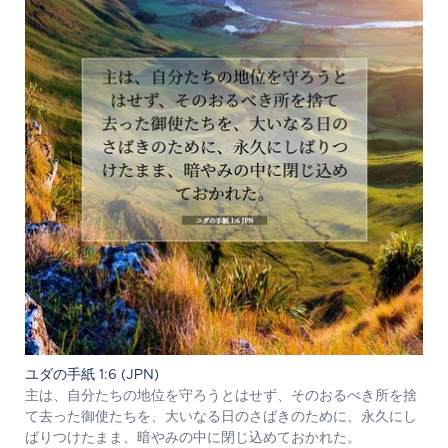
ユダの手紙 1:6 (JPN)
主は、自分たちの地位を守ろうとはせず、そのおるべき所を捨
て去った御使たちを、大いなる日のさばきのために、永久にし
ばりつけたまま、暗やみの中に閉じ込めておかれた。