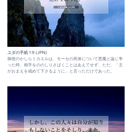
ユダの手紙 1:9 (JPN)
御使のかしらミカエルは、モーセの死体について悪魔と論じ争
った時、相手をののしりさばくことはあえてせず、ただ、「主
がおまえを戒めて下さるように」と言っただけであった。