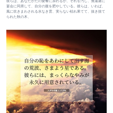
彼らは、あなたがたの愛餐に加わるが、それを汚し、無遠慮に
宴会に同席して、自分の腹を肥やしている。彼らは、いわば、
風に吹きまわされる水なき雲、実らない枯れ果てて、抜き捨て
られた秋の木、