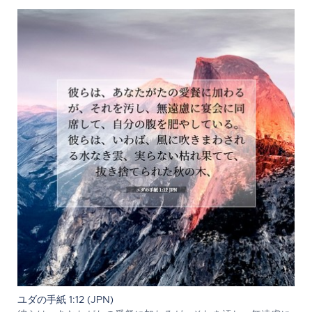
ユダの手紙 1:12 (JPN)