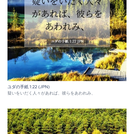
ユダの手紙 1:22 (JPN)
疑いをいだく人々があれば、彼らをあわれみ、