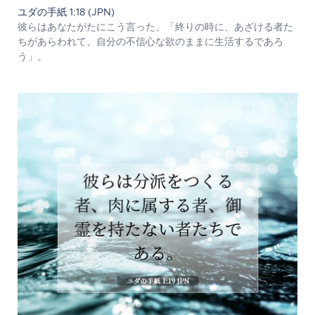
ユダの手紙 1:18 (JPN)
彼らはあなたがたにこう言った、「終りの時に、あざける者た
ちがあらわれて、自分の不信心な欲のままに生活するであろ
う」。