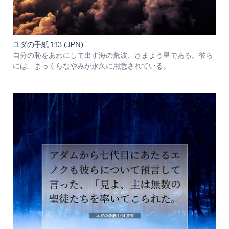
ユダの手紙 1:13 (JPN)
自分の恥をあわにして出す海の荒波、さまよう星である。彼ら
には、まっくらなやみが永久に用意されている。