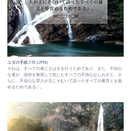
ユダの手紙 1:15 (JPN)
それは、すべての者にさばきを行うためであり、また、不信心
な者が、信仰を無視して犯したすべての不信心なしわざと、さ
らに、不信心な罪人が主にそむいて語ったすべての暴言とを責
めるためである」。