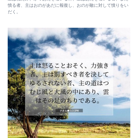
憤る者、主はおのがあだに報復し、おのが敵に対して憤りをい
だく。