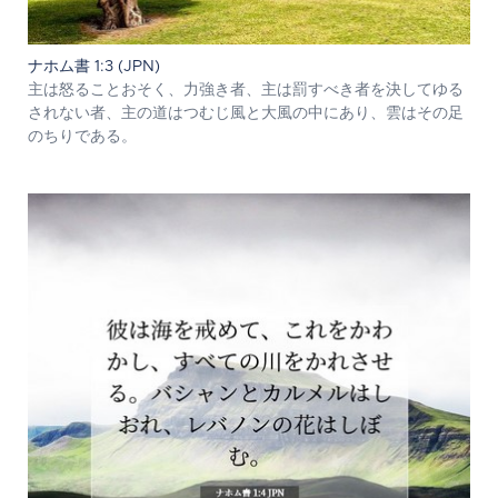
ナホム書 1:3 (JPN)
主は怒ることおそく、力強き者、主は罰すべき者を決してゆる
されない者、主の道はつむじ風と大風の中にあり、雲はその足
のちりである。