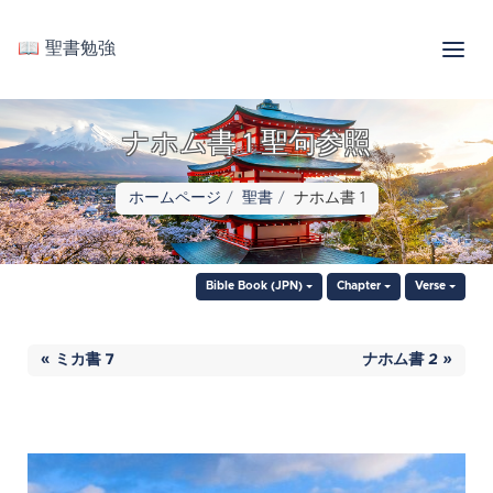
📖 聖書勉強
ナホム書 1 聖句参照
ホームページ
聖書
ナホム書 1
Bible Book (JPN)
Chapter
Verse
« ミカ書 7
ナホム書 2 »