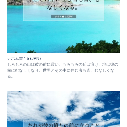
ナホム書 1:5 (JPN)
もろもろの山は彼の前に震い、もろもろの丘は溶け、地は彼の
前にむなしくなり、世界とその中に住む者も皆、むなしくな
る。