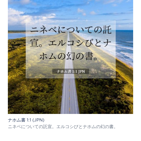
ナホム書 1:1 (JPN)
ニネベについての託宣。エルコシびとナホムの幻の書。