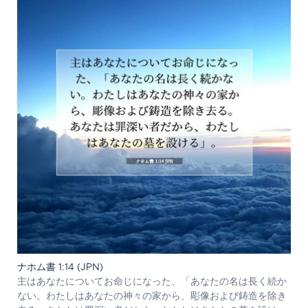
ナホム書 1:14 (JPN)
主はあなたについてお命じになった、「あなたの名は長く続か
ない。わたしはあなたの神々の家から、彫像および鋳造を除き