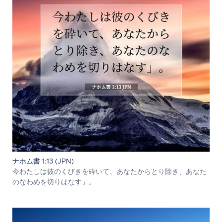
ナホム書 1:13 (JPN)
今わたしは彼のくびきを砕いて、あなたからとり除き、あなた
のなわめを切りはなす」。