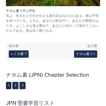
ナホム書 1:15 (JPN)
見よ、良きおとずれを伝える者の足は山の上にある。彼は平安
を宣べている。ユダよ、あなたの祭を行い、あなたの誓願をは
たせ。よこしまな者は重ねて、あなたに向かって攻めてこない
からである。彼は全く断たれる。
前の章
次の章
« ミカ書 7
ナホム書 2 »
ナホム書 (JPN) Chapter Selection
1
2
3
JPN 聖書学習リスト