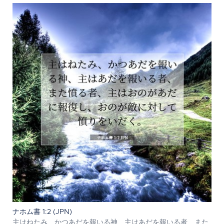
ナホム書 1:2 (JPN)
主はねたみ、かつあだを報いる神、主はあだを報いる者、また