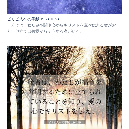
ピリピ人への手紙 1:15 (JPN)
一方では、ねたみや闘争心からキリストを宣べ伝える者がお
り、他方では善意からそうする者がいる。