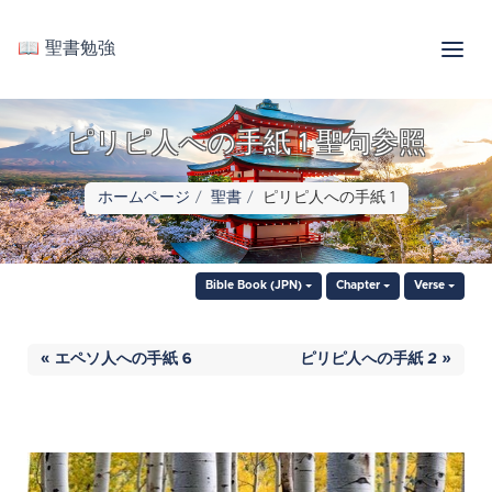
📖 聖書勉強
ピリピ人への手紙 1 聖句参照
ホームページ
聖書
ピリピ人への手紙 1
Bible Book (JPN)
Chapter
Verse
« エペソ人への手紙 6
ピリピ人への手紙 2 »