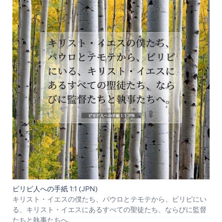
ピリピ人への手紙 1:1 (JPN)
キリスト・イエスの僕たち、パウロとテモテから、ピリピにい
る、キリスト・イエスにあるすべての聖徒たち、ならびに監督
たちと執事たちへ。