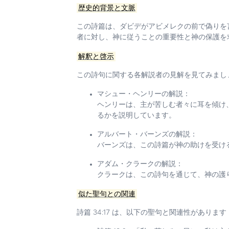
歴史的背景と文脈
この詩篇は、ダビデがアビメレクの前で偽りを言
者に対し、神に従うことの重要性と神の保護を
解釈と啓示
この詩句に関する各解説者の見解を見てみまし
マシュー・ヘンリーの解説：
ヘンリーは、主が苦しむ者々に耳を傾け
るかを説明しています。
アルバート・バーンズの解説：
バーンズは、この詩篇が神の助けを受け
アダム・クラークの解説：
クラークは、この詩句を通じて、神の護
似た聖句との関連
詩篇 34:17 は、以下の聖句と関連性があります