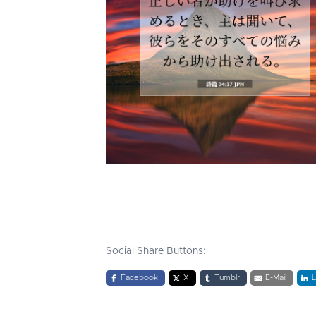
Social Share Buttons:
Facebook
X
Tumblr
E-Mail
L