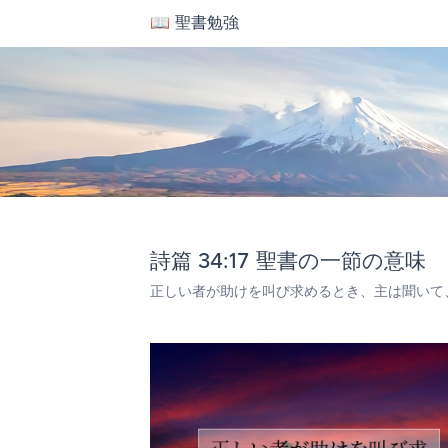
📖 聖書勉強
詩篇 34:17 聖書の一節の意味
正しい者が助けを叫び求めるとき、主は聞いて