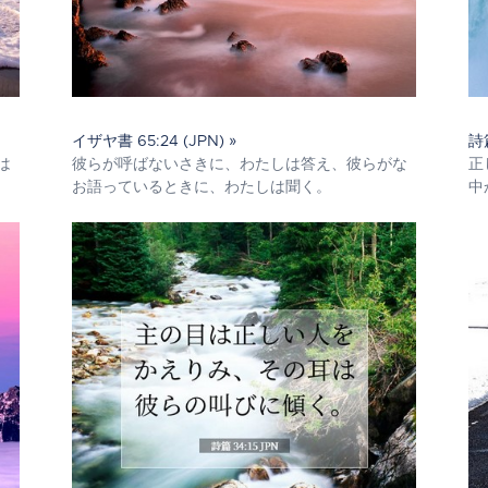
イザヤ書 65:24 (JPN) »
詩篇
は
彼らが呼ばないさきに、わたしは答え、彼らがな
正
お語っているときに、わたしは聞く。
中