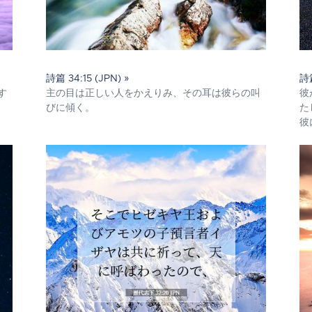
詩篇 34:15 (JPN) »
詩篇
す
主の目は正しい人をかえりみ、その耳は彼らの叫
彼
びに傾く。
た
彼