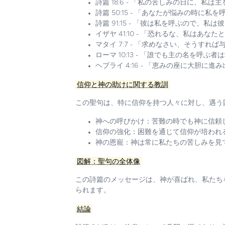
詩篇 18:6 - 「私の苦しみの日に、私
詩篇 50:15 - 「あなたが悩みの時
詩篇 91:15 - 「彼は私を呼ぶので、
イザヤ 41:10 - 「恐れるな、私はあな
マタイ 7:7 - 「求めなさい、そうすれ
ローマ 10:13 - 「誰でも主の名を呼ぶ
ヘブライ 4:16 - 「恵みの座に大胆に
信仰と神の助けに関する教訓
この聖句は、特に信仰を持つ人々に対し、遇う
神への呼びかけ：
苦難の時でも神に信頼
信仰の強化：
困難を通じて信仰が培われ
神の恩寵：
神は常に私たちの苦しみを見
図解：聖句の全体像
この詩篇のメッセージは、神が喜ばれ、私たち
られます。
結論