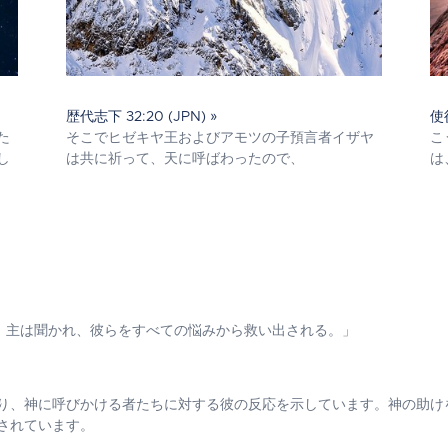
歴代志下 32:20 (JPN) »
使徒
た
そこでヒゼキヤ王およびアモツの子預言者イザヤ
こ
し
は共に祈って、天に呼ばわったので、
は
、主は聞かれ、彼らをすべての悩みから救い出される。」
り、神に呼びかける者たちに対する彼の反応を示しています。神の助け
されています。