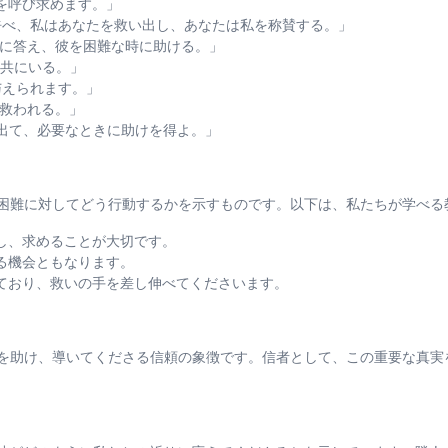
は主を呼び求めます。」
に私を呼べ、私はあなたを救い出し、あなたは私を称賛する。」
私は彼に答え、彼を困難な時に助ける。」
たと共にいる。」
ば与えられます。」
者は救われる。」
進み出て、必要なときに助けを得よ。」
困難に対してどう行動するかを示すものです。以下は、私たちが学べる
し、求めることが大切です。
る機会ともなります。
ており、救いの手を差し伸べてくださいます。
を助け、導いてくださる信頼の象徴です。信者として、この重要な真実