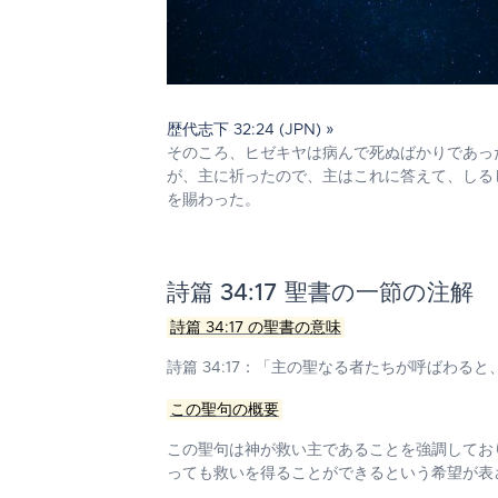
歴代志下 32:24 (JPN) »
そのころ、ヒゼキヤは病んで死ぬばかりであっ
が、主に祈ったので、主はこれに答えて、しる
を賜わった。
詩篇 34:17 聖書の一節の注解
詩篇 34:17 の聖書の意味
詩篇 34:17：
「主の聖なる者たちが呼ばわると
この聖句の概要
この聖句は神が救い主であることを強調してお
っても救いを得ることができるという希望が表