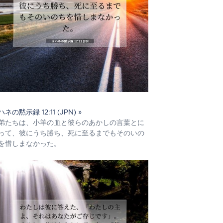
ネの黙示録 12:11 (JPN) »
弟たちは、小羊の血と彼らのあかしの言葉とに
って、彼にうち勝ち、死に至るまでもそのいの
を惜しまなかった。