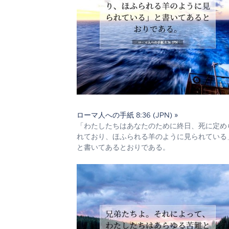
ローマ人への手紙 8:36 (JPN) »
「わたしたちはあなたのために終日、死に定め
れており、ほふられる羊のように見られている
と書いてあるとおりである。