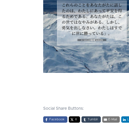
Social Share Buttons:
Facebook
X
Tumblr
E-Mail
L