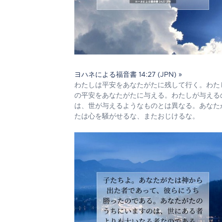
ヨハネによる福音書 14:27 (JPN) »
わたしは平安をあなたがたに残して行く。わた
の平安をあなたがたに与える。わたしが与える
は、世が与えるようなものとは異なる。あなた
たは心を騒がせるな、またおじけるな。