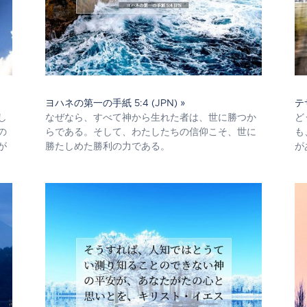
ヨハネの第一の手紙 5:4 (JPN) »
テ
し
なぜなら、すべて神から生れた者は、世に勝つか
ど
の
らである。そして、わたしたちの信仰こそ、世に
も
が
勝たしめた勝利の力である。
が