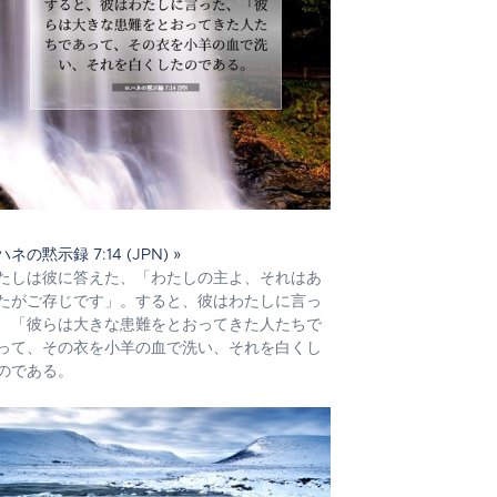
ハネの黙示録 7:14 (JPN) »
たしは彼に答えた、「わたしの主よ、それはあ
たがご存じです」。すると、彼はわたしに言っ
、「彼らは大きな患難をとおってきた人たちで
って、その衣を小羊の血で洗い、それを白くし
のである。