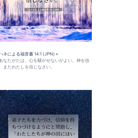
ハネによる福音書 14:1 (JPN) »
あなたがたは、心を騒がせないがよい。神を信
、またわたしを信じなさい。