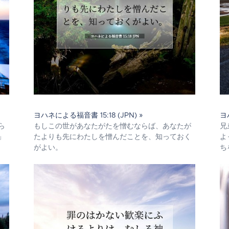
ヨハネによる福音書 15:18 (JPN) »
ヨハ
ら
もしこの世があなたがたを憎むならば、あなたが
兄
」
たよりも先にわたしを憎んだことを、知っておく
よ
がよい。
ち