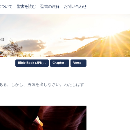
について
聖書を読む
聖書の注解
お問い合わせ
33
Bible Book (JPN)
Chapter
Verse
ある。しかし、勇気を出しなさい。わたしはす