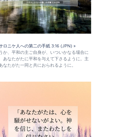
サロニケ人への第二の手紙 3:16 (JPN) »
うか、平和の主ご自身が、いついかなる場合に
、あなたがたに平和を与えて下さるように。主
あなたがた一同と共におられるように。