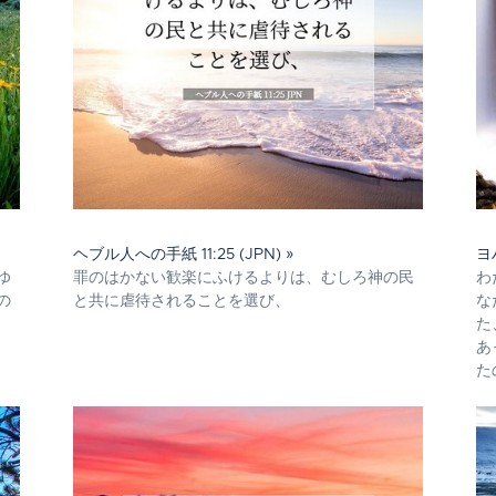
ヘブル人への手紙 11:25 (JPN) »
ヨ
ゆ
罪のはかない歓楽にふけるよりは、むしろ神の民
わ
の
と共に虐待されることを選び、
な
た
あ
た