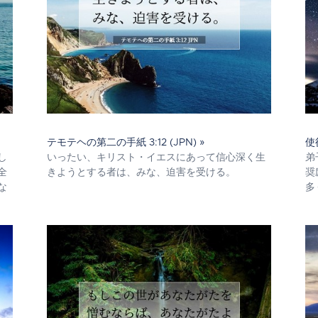
テモテヘの第二の手紙 3:12 (JPN) »
使徒
し
いったい、キリスト・イエスにあって信心深く生
弟
全
きようとする者は、みな、迫害を受ける。
奨
な
多