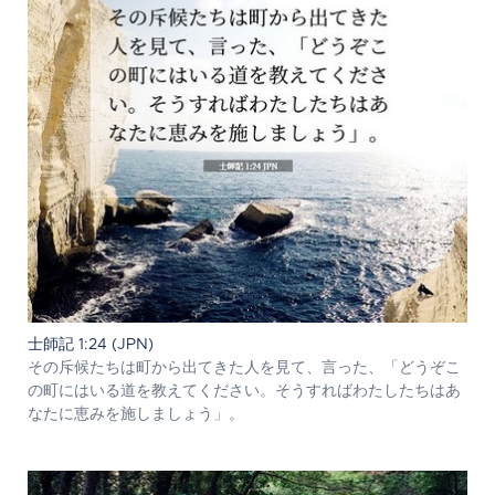
士師記 1:24 (JPN)
その斥候たちは町から出てきた人を見て、言った、「どうぞこ
の町にはいる道を教えてください。そうすればわたしたちはあ
なたに恵みを施しましょう」。