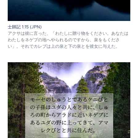
士師記 1:15 (JPN)
アクサは彼に言った、「わたしに贈り物をください。あなたは
わたしをネゲブの地へやられるのですから、泉をもくださ
い」。それでカレブは上の泉と下の泉とを彼女に与えた。