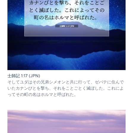
士師記 1:17 (JPN)
そしてユダはその兄弟シメオンと共に行って、ゼパテに住んで
いたカナンびとを撃ち、それをことごとく滅ぼした。これによ
ってその町の名はホルマと呼ばれた。