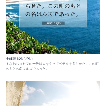
士師記 1:23 (JPN)
すなわちヨセフの一族は人をやってベテルを探らせた。この町
のもとの名はルズであった。