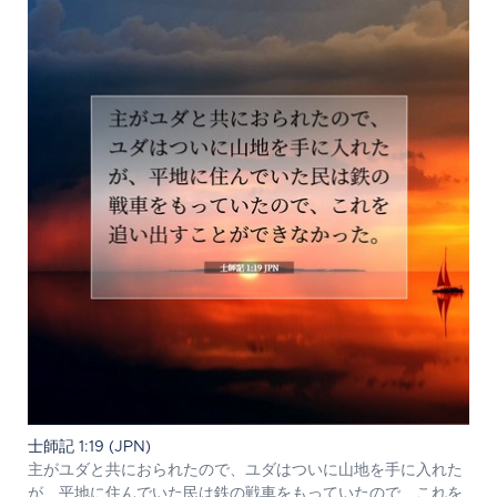
士師記 1:19 (JPN)
主がユダと共におられたので、ユダはついに山地を手に入れた
が、平地に住んでいた民は鉄の戦車をもっていたので、これを