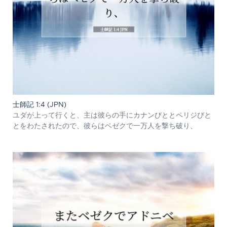
士師記 1:4 (JPN)
ユダが上って行くと、主は彼らの手にカナンびととペリジびと
とをわたされたので、彼らはベゼクで一万人を撃ち破り、