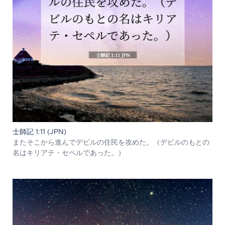
士師記 1:11 (JPN)
またそこから進んでデビルの住民を攻めた。（デビルのもとの
名はキリアテ・セペルであった。）