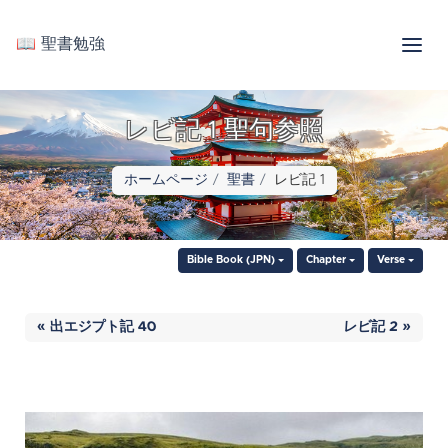
📖 聖書勉強
レビ記 1 聖句参照
ホームページ
聖書
レビ記 1
Bible Book (JPN)
Chapter
Verse
« 出エジプト記 40
レビ記 2 »