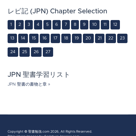
レビ記 (JPN) Chapter Selection
1
2
3
4
5
6
7
8
9
10
11
12
13
14
15
16
17
18
19
20
21
22
23
24
25
26
27
JPN 聖書学習リスト
JPN 聖書の書物と章 »
Copyright ©
聖書勉強.com
2026, All Rights Reserved.