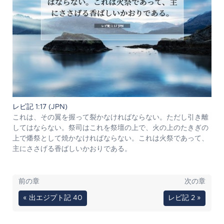
レビ記 1:17 (JPN)
これは、その翼を握って裂かなければならない。ただし引き離
してはならない。祭司はこれを祭壇の上で、火の上のたきぎの
上で燔祭として焼かなければならない。これは火祭であって、
主にささげる香ばしいかおりである。
前の章
次の章
« 出エジプト記 40
レビ記 2 »