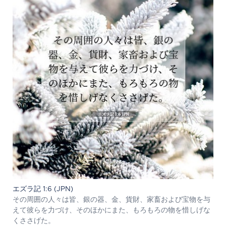
エズラ記 1:6 (JPN)
その周囲の人々は皆、銀の器、金、貨財、家畜および宝物を与
えて彼らを力づけ、そのほかにまた、もろもろの物を惜しげな
くささげた。