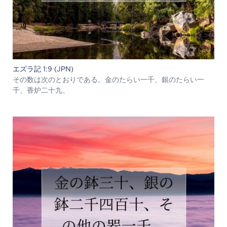
エズラ記 1:9 (JPN)
その数は次のとおりである。金のたらい一千、銀のたらい一
千、香炉二十九、