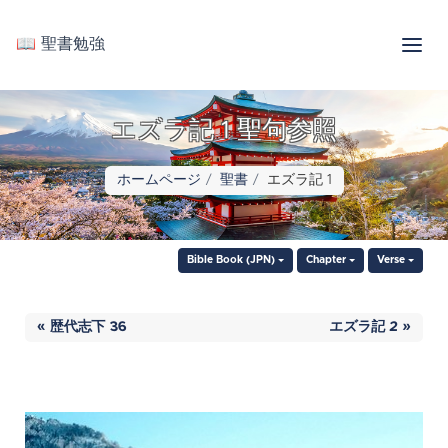
📖 聖書勉強
エズラ記 1 聖句参照
ホームページ
聖書
エズラ記 1
Bible Book (JPN)
Chapter
Verse
« 歴代志下 36
エズラ記 2 »