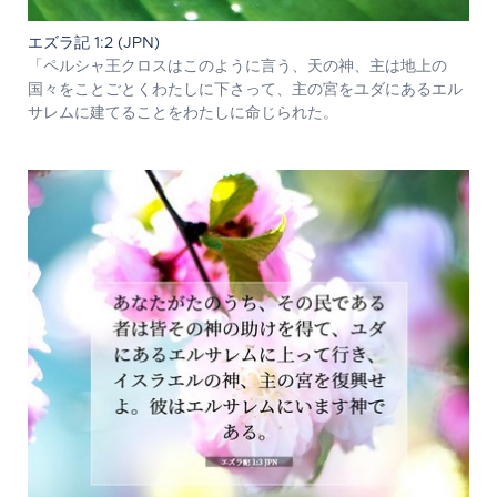
エズラ記 1:2 (JPN)
「ペルシャ王クロスはこのように言う、天の神、主は地上の
国々をことごとくわたしに下さって、主の宮をユダにあるエル
サレムに建てることをわたしに命じられた。