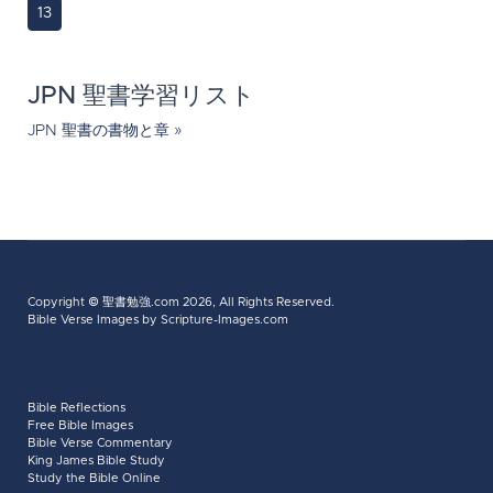
13
JPN 聖書学習リスト
JPN 聖書の書物と章 »
Copyright ©
聖書勉強.com
2026, All Rights Reserved.
Bible Verse Images
by Scripture-Images.com
Bible Reflections
Free Bible Images
Bible Verse Commentary
King James Bible Study
Study the Bible Online