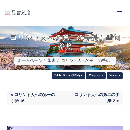
📖 聖書勉強
コリント人への第二の手紙 1 聖句
参照
ホームページ
聖書
コリント人への第二の手紙 1
Bible Book (JPN)
Chapter
Verse
« コリント人への第一の
コリント人への第二の手
手紙 16
紙 2 »