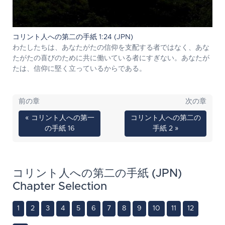
コリント人への第二の手紙 1:24 (JPN)
わたしたちは、あなたがたの信仰を支配する者ではなく、あな
たがたの喜びのために共に働いている者にすぎない。あなたが
たは、信仰に堅く立っているからである。
前の章
次の章
« コリント人への第一
コリント人への第二の
の手紙 16
手紙 2 »
コリント人への第二の手紙 (JPN)
Chapter Selection
1
2
3
4
5
6
7
8
9
10
11
12